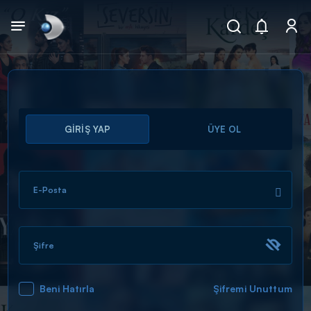
Arama
GİRİŞ YAP
ÜYE OL
muhteşem ikili
ARAMA SONUÇLARI
E-Posta
Şifre
Beni Hatırla
Şifremi Unuttum
DİĞER SONUÇLAR