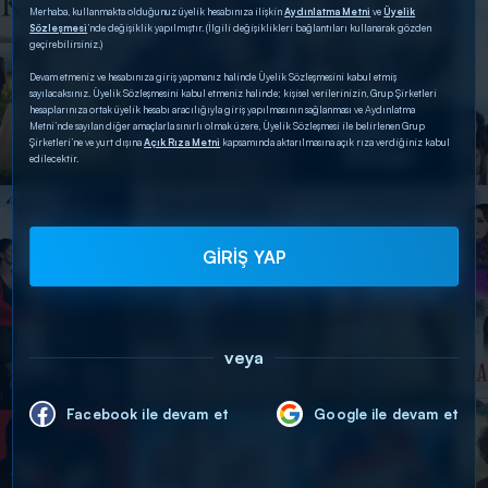
Merhaba, kullanmakta olduğunuz üyelik hesabınıza ilişkin
Aydınlatma Metni
ve
Üyelik
Sözleşmesi
’nde değişiklik yapılmıştır. (İlgili değişiklikleri bağlantıları kullanarak gözden
geçirebilirsiniz.)
Devam etmeniz ve hesabınıza giriş yapmanız halinde Üyelik Sözleşmesini kabul etmiş
sayılacaksınız. Üyelik Sözleşmesini kabul etmeniz halinde; kişisel verilerinizin, Grup Şirketleri
hesaplarınıza ortak üyelik hesabı aracılığıyla giriş yapılmasının sağlanması ve Aydınlatma
Metni’nde sayılan diğer amaçlarla sınırlı olmak üzere, Üyelik Sözleşmesi ile belirlenen Grup
Şirketleri’ne ve yurt dışına
Açık Rıza Metni
kapsamında aktarılmasına açık rıza verdiğiniz kabul
edilecektir.
GİRİŞ YAP
veya
Facebook ile devam et
Google ile devam et