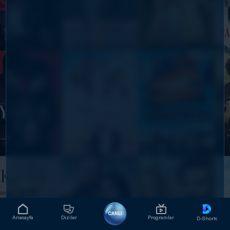
CANLI
Anasayfa
Diziler
Programlar
D-Shorts