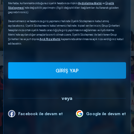
Merhaba, kullanmakta olduğunuz üyelik hesabınıza ilişkin
Aydınlatma Metni
ve
Üyelik
Sözleşmesi
’nde değişiklik yapılmıştır. (İlgili değişiklikleri bağlantıları kullanarak gözden
geçirebilirsiniz.)
Devam etmeniz ve hesabınıza giriş yapmanız halinde Üyelik Sözleşmesini kabul etmiş
sayılacaksınız. Üyelik Sözleşmesini kabul etmeniz halinde; kişisel verilerinizin, Grup Şirketleri
hesaplarınıza ortak üyelik hesabı aracılığıyla giriş yapılmasının sağlanması ve Aydınlatma
Metni’nde sayılan diğer amaçlarla sınırlı olmak üzere, Üyelik Sözleşmesi ile belirlenen Grup
Şirketleri’ne ve yurt dışına
Açık Rıza Metni
kapsamında aktarılmasına açık rıza verdiğiniz kabul
edilecektir.
GİRİŞ YAP
veya
Facebook ile devam et
Google ile devam et