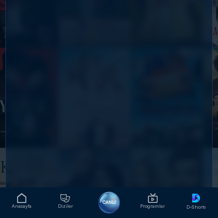
CANLI
Anasayfa
Diziler
Programlar
D-Shorts