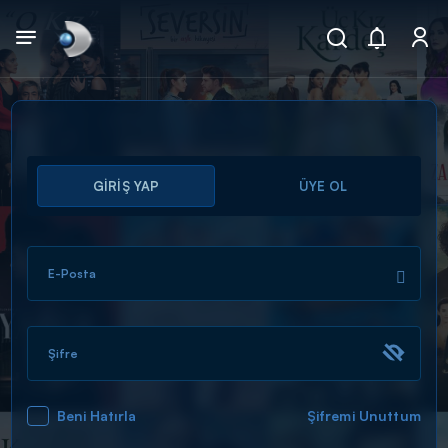
Arama
GİRİŞ YAP
ÜYE OL
muhteşem ikili
ARAMA SONUÇLARI
E-Posta
Şifre
Beni Hatırla
Şifremi Unuttum
DİĞER SONUÇLAR