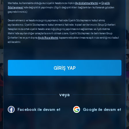
Merhaba, kullanmakta olduğunuz üyelik hesabınıza ilişkin
Aydınlatma Metni
ve
Üyelik
Sözleşmesi
’nde değişiklik yapılmıştır. (İlgili değişiklikleri bağlantıları kullanarak gözden
geçirebilirsiniz.)
Devam etmeniz ve hesabınıza giriş yapmanız halinde Üyelik Sözleşmesini kabul etmiş
sayılacaksınız. Üyelik Sözleşmesini kabul etmeniz halinde; kişisel verilerinizin, Grup Şirketleri
hesaplarınıza ortak üyelik hesabı aracılığıyla giriş yapılmasının sağlanması ve Aydınlatma
Metni’nde sayılan diğer amaçlarla sınırlı olmak üzere, Üyelik Sözleşmesi ile belirlenen Grup
Şirketleri’ne ve yurt dışına
Açık Rıza Metni
kapsamında aktarılmasına açık rıza verdiğiniz kabul
edilecektir.
GİRİŞ YAP
veya
Facebook ile devam et
Google ile devam et