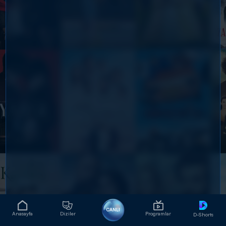
CANLI
Anasayfa
Diziler
Programlar
D-Shorts