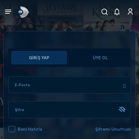
Arama
GİRİŞ YAP
ÜYE OL
muhteşem ikili
ARAMA SONUÇLARI
E-Posta
Şifre
Beni Hatırla
Şifremi Unuttum
DİĞER SONUÇLAR