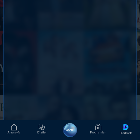
CANLI
Anasayfa
Diziler
Programlar
D-Shorts