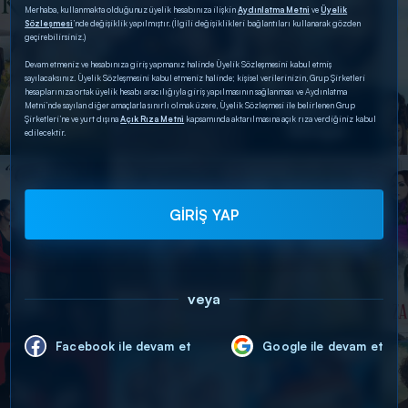
Merhaba, kullanmakta olduğunuz üyelik hesabınıza ilişkin
Aydınlatma Metni
ve
Üyelik
Sözleşmesi
’nde değişiklik yapılmıştır. (İlgili değişiklikleri bağlantıları kullanarak gözden
geçirebilirsiniz.)
Devam etmeniz ve hesabınıza giriş yapmanız halinde Üyelik Sözleşmesini kabul etmiş
sayılacaksınız. Üyelik Sözleşmesini kabul etmeniz halinde; kişisel verilerinizin, Grup Şirketleri
hesaplarınıza ortak üyelik hesabı aracılığıyla giriş yapılmasının sağlanması ve Aydınlatma
Metni’nde sayılan diğer amaçlarla sınırlı olmak üzere, Üyelik Sözleşmesi ile belirlenen Grup
Şirketleri’ne ve yurt dışına
Açık Rıza Metni
kapsamında aktarılmasına açık rıza verdiğiniz kabul
edilecektir.
GİRİŞ YAP
veya
Facebook ile devam et
Google ile devam et