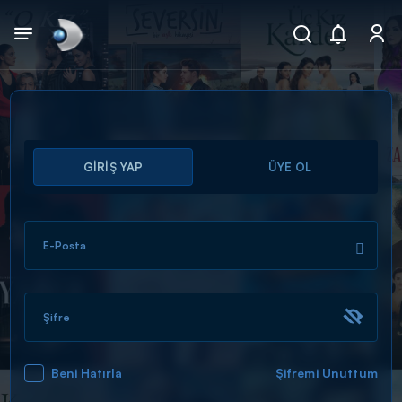
Arama
GİRİŞ YAP
ÜYE OL
muhteşem ikili
ARAMA SONUÇLARI
E-Posta
Şifre
Beni Hatırla
Şifremi Unuttum
DİĞER SONUÇLAR