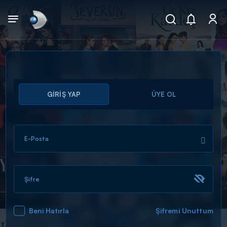
Arama
GİRİŞ YAP
ÜYE OL
muhteşem ikili
ARAMA SONUÇLARI
E-Posta
Şifre
Beni Hatırla
Şifremi Unuttum
DİĞER SONUÇLAR