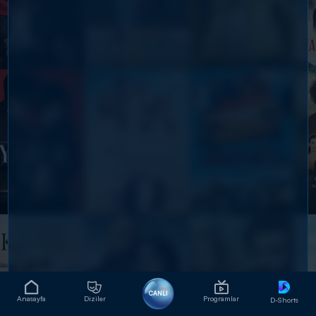
CANLI
Anasayfa
Diziler
Programlar
D-Shorts