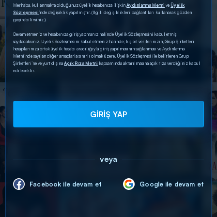
Merhaba, kullanmakta olduğunuz üyelik hesabınıza ilişkin
Aydınlatma Metni
ve
Üyelik
Sözleşmesi
’nde değişiklik yapılmıştır. (İlgili değişiklikleri bağlantıları kullanarak gözden
geçirebilirsiniz.)
Devam etmeniz ve hesabınıza giriş yapmanız halinde Üyelik Sözleşmesini kabul etmiş
sayılacaksınız. Üyelik Sözleşmesini kabul etmeniz halinde; kişisel verilerinizin, Grup Şirketleri
hesaplarınıza ortak üyelik hesabı aracılığıyla giriş yapılmasının sağlanması ve Aydınlatma
Metni’nde sayılan diğer amaçlarla sınırlı olmak üzere, Üyelik Sözleşmesi ile belirlenen Grup
Şirketleri’ne ve yurt dışına
Açık Rıza Metni
kapsamında aktarılmasına açık rıza verdiğiniz kabul
edilecektir.
GİRİŞ YAP
veya
Facebook ile devam et
Google ile devam et