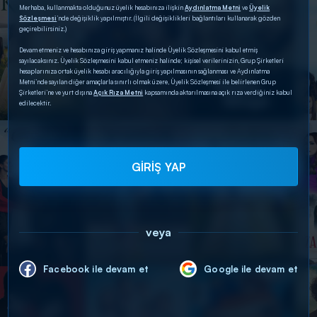
Merhaba, kullanmakta olduğunuz üyelik hesabınıza ilişkin
Aydınlatma Metni
ve
Üyelik
Sözleşmesi
’nde değişiklik yapılmıştır. (İlgili değişiklikleri bağlantıları kullanarak gözden
geçirebilirsiniz.)
Devam etmeniz ve hesabınıza giriş yapmanız halinde Üyelik Sözleşmesini kabul etmiş
sayılacaksınız. Üyelik Sözleşmesini kabul etmeniz halinde; kişisel verilerinizin, Grup Şirketleri
hesaplarınıza ortak üyelik hesabı aracılığıyla giriş yapılmasının sağlanması ve Aydınlatma
Metni’nde sayılan diğer amaçlarla sınırlı olmak üzere, Üyelik Sözleşmesi ile belirlenen Grup
Şirketleri’ne ve yurt dışına
Açık Rıza Metni
kapsamında aktarılmasına açık rıza verdiğiniz kabul
edilecektir.
GİRİŞ YAP
veya
Facebook ile devam et
Google ile devam et