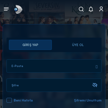
Arama
GİRİŞ YAP
ÜYE OL
muhteşem ikili
ARAMA SONUÇLARI
E-Posta
Şifre
Beni Hatırla
Şifremi Unuttum
DİĞER SONUÇLAR