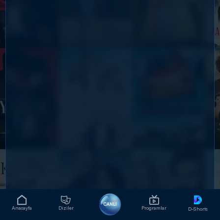
CANLI
Anasayfa
Diziler
Programlar
D-Shorts