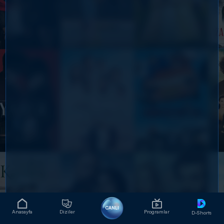
CANLI
Anasayfa
Diziler
Programlar
D-Shorts