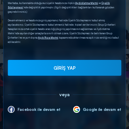
Merhaba, kullanmakta olduğunuz üyelik hesabınıza ilişkin
Aydınlatma Metni
ve
Üyelik
Sözleşmesi
’nde değişiklik yapılmıştır. (İlgili değişiklikleri bağlantıları kullanarak gözden
geçirebilirsiniz.)
Devam etmeniz ve hesabınıza giriş yapmanız halinde Üyelik Sözleşmesini kabul etmiş
sayılacaksınız. Üyelik Sözleşmesini kabul etmeniz halinde; kişisel verilerinizin, Grup Şirketleri
hesaplarınıza ortak üyelik hesabı aracılığıyla giriş yapılmasının sağlanması ve Aydınlatma
Metni’nde sayılan diğer amaçlarla sınırlı olmak üzere, Üyelik Sözleşmesi ile belirlenen Grup
Şirketleri’ne ve yurt dışına
Açık Rıza Metni
kapsamında aktarılmasına açık rıza verdiğiniz kabul
edilecektir.
GİRİŞ YAP
veya
Facebook ile devam et
Google ile devam et