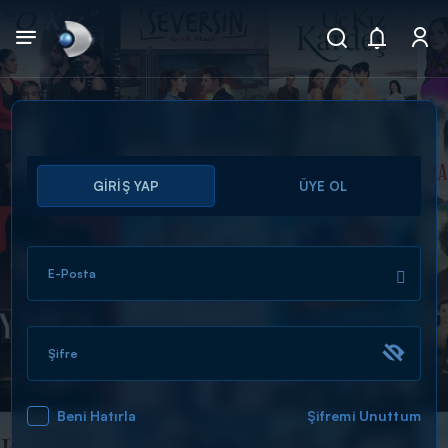
Arama
GİRİŞ YAP
ÜYE OL
muhteşem ikili
ARAMA SONUÇLARI
E-Posta
Şifre
Beni Hatırla
Şifremi Unuttum
DİĞER SONUÇLAR