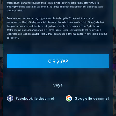
Merhaba, kullanmakta olduğunuz üyelik hesabınıza ilişkin
Aydınlatma Metni
ve
Üyelik
Sözleşmesi
’nde değişiklik yapılmıştır. (İlgili değişiklikleri bağlantıları kullanarak gözden
geçirebilirsiniz.)
Devam etmeniz ve hesabınıza giriş yapmanız halinde Üyelik Sözleşmesini kabul etmiş
sayılacaksınız. Üyelik Sözleşmesini kabul etmeniz halinde; kişisel verilerinizin, Grup Şirketleri
hesaplarınıza ortak üyelik hesabı aracılığıyla giriş yapılmasının sağlanması ve Aydınlatma
Metni’nde sayılan diğer amaçlarla sınırlı olmak üzere, Üyelik Sözleşmesi ile belirlenen Grup
Şirketleri’ne ve yurt dışına
Açık Rıza Metni
kapsamında aktarılmasına açık rıza verdiğiniz kabul
edilecektir.
GİRİŞ YAP
veya
Facebook ile devam et
Google ile devam et