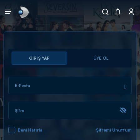
Arama
GİRİŞ YAP
ÜYE OL
muhteşem ikili
ARAMA SONUÇLARI
E-Posta
Şifre
Beni Hatırla
Şifremi Unuttum
DİĞER SONUÇLAR