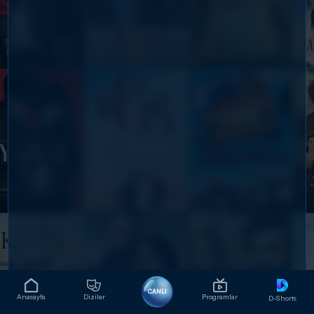
CANLI
Anasayfa
Diziler
Programlar
D-Shorts