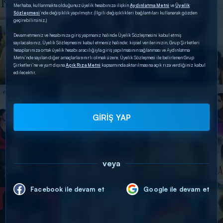
Merhaba, kullanmakta olduğunuz üyelik hesabınıza ilişkin
Aydınlatma Metni
ve
Üyelik
Sözleşmesi
’nde değişiklik yapılmıştır. (İlgili değişiklikleri bağlantıları kullanarak gözden
geçirebilirsiniz.)
Devam etmeniz ve hesabınıza giriş yapmanız halinde Üyelik Sözleşmesini kabul etmiş
sayılacaksınız. Üyelik Sözleşmesini kabul etmeniz halinde; kişisel verilerinizin, Grup Şirketleri
hesaplarınıza ortak üyelik hesabı aracılığıyla giriş yapılmasının sağlanması ve Aydınlatma
Metni’nde sayılan diğer amaçlarla sınırlı olmak üzere, Üyelik Sözleşmesi ile belirlenen Grup
Şirketleri’ne ve yurt dışına
Açık Rıza Metni
kapsamında aktarılmasına açık rıza verdiğiniz kabul
edilecektir.
GİRİŞ YAP
veya
Facebook ile devam et
Google ile devam et