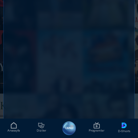
CANLI
Anasayfa
Diziler
Programlar
D-Shorts