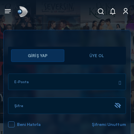
Arama
GİRİŞ YAP
ÜYE OL
muhteşem ikili
ARAMA SONUÇLARI
E-Posta
Şifre
Beni Hatırla
Şifremi Unuttum
DİĞER SONUÇLAR