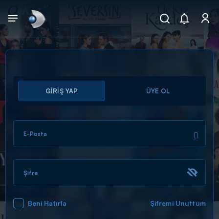
Arama
GİRİŞ YAP
ÜYE OL
muhteşem ikili
ARAMA SONUÇLARI
E-Posta
Şifre
Beni Hatırla
Şifremi Unuttum
DİĞER SONUÇLAR