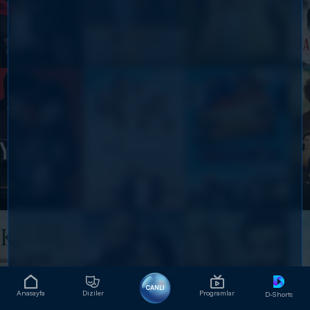
CANLI
Anasayfa
Diziler
Programlar
D-Shorts