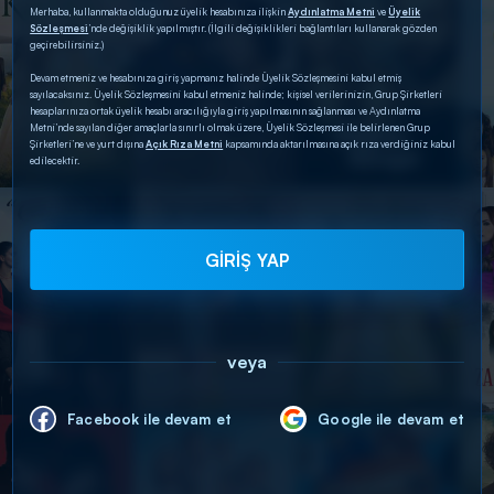
Merhaba, kullanmakta olduğunuz üyelik hesabınıza ilişkin
Aydınlatma Metni
ve
Üyelik
Sözleşmesi
’nde değişiklik yapılmıştır. (İlgili değişiklikleri bağlantıları kullanarak gözden
geçirebilirsiniz.)
Devam etmeniz ve hesabınıza giriş yapmanız halinde Üyelik Sözleşmesini kabul etmiş
sayılacaksınız. Üyelik Sözleşmesini kabul etmeniz halinde; kişisel verilerinizin, Grup Şirketleri
hesaplarınıza ortak üyelik hesabı aracılığıyla giriş yapılmasının sağlanması ve Aydınlatma
Metni’nde sayılan diğer amaçlarla sınırlı olmak üzere, Üyelik Sözleşmesi ile belirlenen Grup
Şirketleri’ne ve yurt dışına
Açık Rıza Metni
kapsamında aktarılmasına açık rıza verdiğiniz kabul
edilecektir.
GİRİŞ YAP
veya
Facebook ile devam et
Google ile devam et