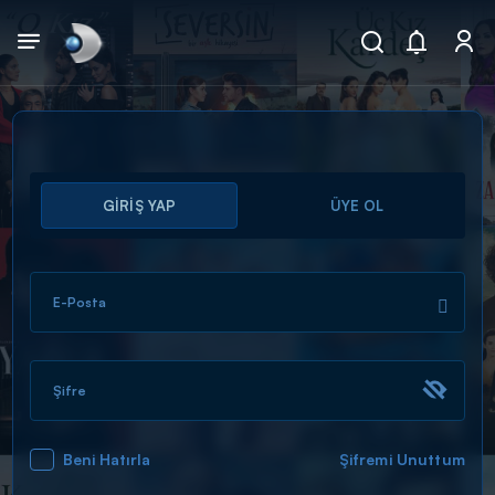
Arama
GİRİŞ YAP
ÜYE OL
muhteşem ikili
ARAMA SONUÇLARI
E-Posta
Şifre
Beni Hatırla
Şifremi Unuttum
DİĞER SONUÇLAR