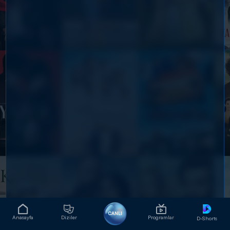
CANLI
Anasayfa
Diziler
Programlar
D-Shorts