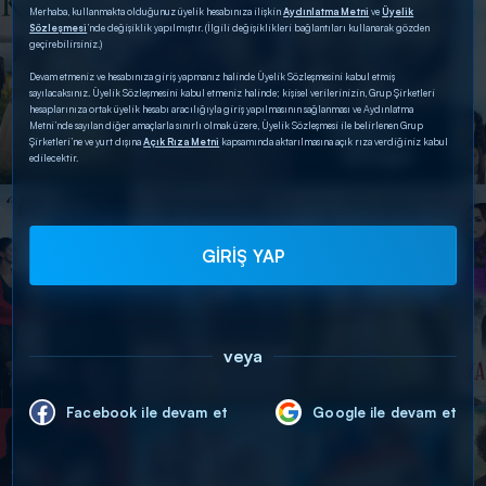
Merhaba, kullanmakta olduğunuz üyelik hesabınıza ilişkin
Aydınlatma Metni
ve
Üyelik
Sözleşmesi
’nde değişiklik yapılmıştır. (İlgili değişiklikleri bağlantıları kullanarak gözden
geçirebilirsiniz.)
Devam etmeniz ve hesabınıza giriş yapmanız halinde Üyelik Sözleşmesini kabul etmiş
sayılacaksınız. Üyelik Sözleşmesini kabul etmeniz halinde; kişisel verilerinizin, Grup Şirketleri
hesaplarınıza ortak üyelik hesabı aracılığıyla giriş yapılmasının sağlanması ve Aydınlatma
Metni’nde sayılan diğer amaçlarla sınırlı olmak üzere, Üyelik Sözleşmesi ile belirlenen Grup
Şirketleri’ne ve yurt dışına
Açık Rıza Metni
kapsamında aktarılmasına açık rıza verdiğiniz kabul
edilecektir.
GİRİŞ YAP
veya
Facebook ile devam et
Google ile devam et