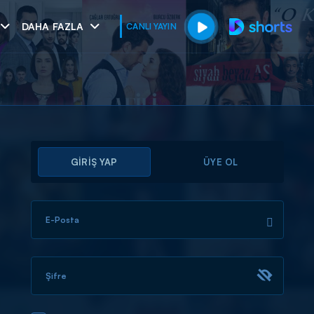
DAHA FAZLA
CANLI YAYIN
GİRİŞ YAP
ÜYE OL
E-Posta
muhteşem ikili
I
Şifre