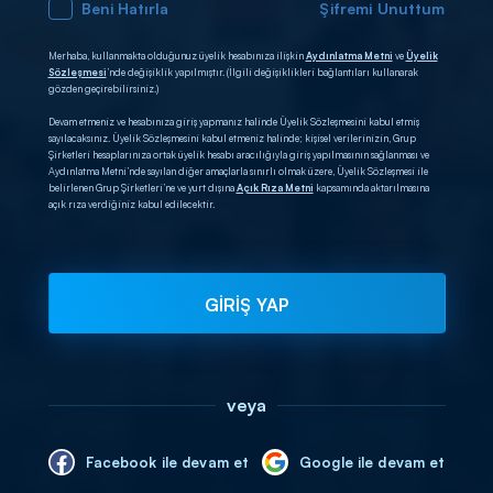
Beni Hatırla
Şifremi Unuttum
Merhaba, kullanmakta olduğunuz üyelik hesabınıza ilişkin
Aydınlatma Metni
ve
Üyelik
Sözleşmesi
’nde değişiklik yapılmıştır. (İlgili değişiklikleri bağlantıları kullanarak
gözden geçirebilirsiniz.)
Devam etmeniz ve hesabınıza giriş yapmanız halinde Üyelik Sözleşmesini kabul etmiş
sayılacaksınız. Üyelik Sözleşmesini kabul etmeniz halinde; kişisel verilerinizin, Grup
Şirketleri hesaplarınıza ortak üyelik hesabı aracılığıyla giriş yapılmasının sağlanması ve
Aydınlatma Metni’nde sayılan diğer amaçlarla sınırlı olmak üzere, Üyelik Sözleşmesi ile
belirlenen Grup Şirketleri’ne ve yurt dışına
Açık Rıza Metni
kapsamında aktarılmasına
açık rıza verdiğiniz kabul edilecektir.
GİRİŞ YAP
veya
Facebook ile devam et
Google ile devam et