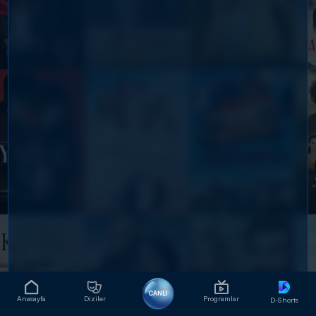
CANLI
Anasayfa
Diziler
Programlar
D-Shorts