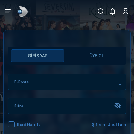
Arama
GİRİŞ YAP
ÜYE OL
muhteşem ikili
ARAMA SONUÇLARI
E-Posta
Şifre
Beni Hatırla
Şifremi Unuttum
DİĞER SONUÇLAR