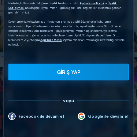
Merhaba, kullanmakta olduğunuz üyelik hesabınıza ilişkin
Aydınlatma Metni
ve
Üyelik
Sözleşmesi
’nde değişiklik yapılmıştır. (İlgili değişiklikleri bağlantıları kullanarak gözden
geçirebilirsiniz.)
Devam etmeniz ve hesabınıza giriş yapmanız halinde Üyelik Sözleşmesini kabul etmiş
sayılacaksınız. Üyelik Sözleşmesini kabul etmeniz halinde; kişisel verilerinizin, Grup Şirketleri
hesaplarınıza ortak üyelik hesabı aracılığıyla giriş yapılmasının sağlanması ve Aydınlatma
Metni’nde sayılan diğer amaçlarla sınırlı olmak üzere, Üyelik Sözleşmesi ile belirlenen Grup
Şirketleri’ne ve yurt dışına
Açık Rıza Metni
kapsamında aktarılmasına açık rıza verdiğiniz kabul
edilecektir.
GİRİŞ YAP
veya
Facebook ile devam et
Google ile devam et