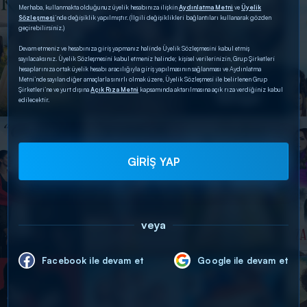
Merhaba, kullanmakta olduğunuz üyelik hesabınıza ilişkin
Aydınlatma Metni
ve
Üyelik
Sözleşmesi
’nde değişiklik yapılmıştır. (İlgili değişiklikleri bağlantıları kullanarak gözden
geçirebilirsiniz.)
Devam etmeniz ve hesabınıza giriş yapmanız halinde Üyelik Sözleşmesini kabul etmiş
sayılacaksınız. Üyelik Sözleşmesini kabul etmeniz halinde; kişisel verilerinizin, Grup Şirketleri
hesaplarınıza ortak üyelik hesabı aracılığıyla giriş yapılmasının sağlanması ve Aydınlatma
Metni’nde sayılan diğer amaçlarla sınırlı olmak üzere, Üyelik Sözleşmesi ile belirlenen Grup
Şirketleri’ne ve yurt dışına
Açık Rıza Metni
kapsamında aktarılmasına açık rıza verdiğiniz kabul
edilecektir.
GİRİŞ YAP
veya
Facebook ile devam et
Google ile devam et