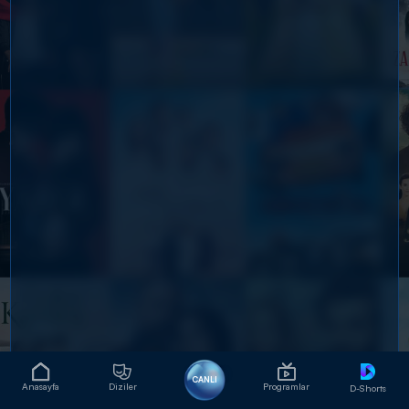
CANLI
Anasayfa
Diziler
Programlar
D-Shorts