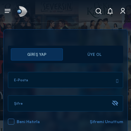
Arama
GİRİŞ YAP
ÜYE OL
muhteşem ikili
ARAMA SONUÇLARI
E-Posta
Şifre
Beni Hatırla
Şifremi Unuttum
DİĞER SONUÇLAR