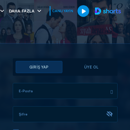
DAHA FAZLA
CANLI YAYIN
GİRİŞ YAP
ÜYE OL
E-Posta
muhteşem ikili
I
Şifre