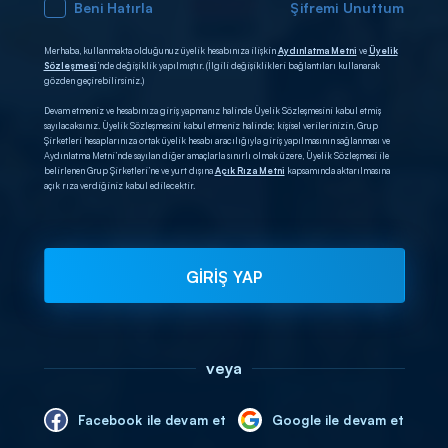
Beni Hatırla
Şifremi Unuttum
Merhaba, kullanmakta olduğunuz üyelik hesabınıza ilişkin
Aydınlatma Metni
ve
Üyelik
Sözleşmesi
’nde değişiklik yapılmıştır. (İlgili değişiklikleri bağlantıları kullanarak
gözden geçirebilirsiniz.)
Devam etmeniz ve hesabınıza giriş yapmanız halinde Üyelik Sözleşmesini kabul etmiş
sayılacaksınız. Üyelik Sözleşmesini kabul etmeniz halinde; kişisel verilerinizin, Grup
Şirketleri hesaplarınıza ortak üyelik hesabı aracılığıyla giriş yapılmasının sağlanması ve
Aydınlatma Metni’nde sayılan diğer amaçlarla sınırlı olmak üzere, Üyelik Sözleşmesi ile
belirlenen Grup Şirketleri’ne ve yurt dışına
Açık Rıza Metni
kapsamında aktarılmasına
açık rıza verdiğiniz kabul edilecektir.
GİRİŞ YAP
veya
Facebook ile devam et
Google ile devam et