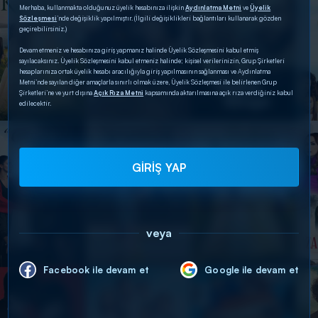
Merhaba, kullanmakta olduğunuz üyelik hesabınıza ilişkin
Aydınlatma Metni
ve
Üyelik
Sözleşmesi
’nde değişiklik yapılmıştır. (İlgili değişiklikleri bağlantıları kullanarak gözden
geçirebilirsiniz.)
Devam etmeniz ve hesabınıza giriş yapmanız halinde Üyelik Sözleşmesini kabul etmiş
sayılacaksınız. Üyelik Sözleşmesini kabul etmeniz halinde; kişisel verilerinizin, Grup Şirketleri
hesaplarınıza ortak üyelik hesabı aracılığıyla giriş yapılmasının sağlanması ve Aydınlatma
Metni’nde sayılan diğer amaçlarla sınırlı olmak üzere, Üyelik Sözleşmesi ile belirlenen Grup
Şirketleri’ne ve yurt dışına
Açık Rıza Metni
kapsamında aktarılmasına açık rıza verdiğiniz kabul
edilecektir.
GİRİŞ YAP
veya
Facebook ile devam et
Google ile devam et