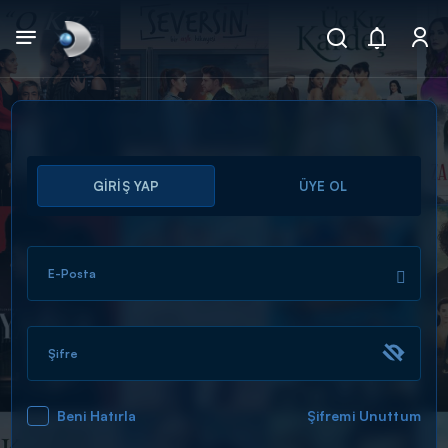
Arama
GİRİŞ YAP
ÜYE OL
muhteşem ikili
ARAMA SONUÇLARI
E-Posta
Şifre
Beni Hatırla
Şifremi Unuttum
DİĞER SONUÇLAR