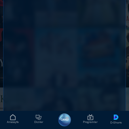
CANLI
Anasayfa
Diziler
Programlar
D-Shorts