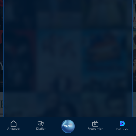
CANLI
Anasayfa
Diziler
Programlar
D-Shorts