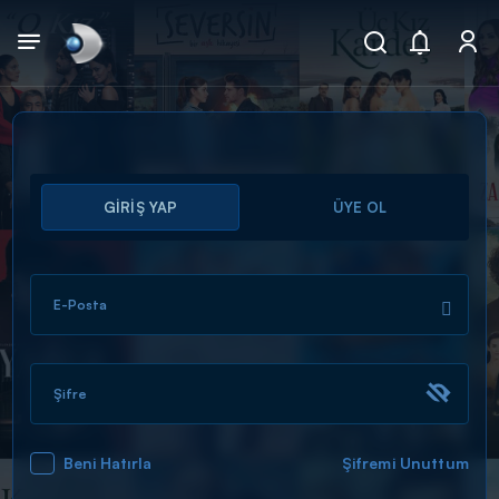
Arama
GİRİŞ YAP
ÜYE OL
muhteşem ikili
ARAMA SONUÇLARI
E-Posta
Şifre
Beni Hatırla
Şifremi Unuttum
DİĞER SONUÇLAR