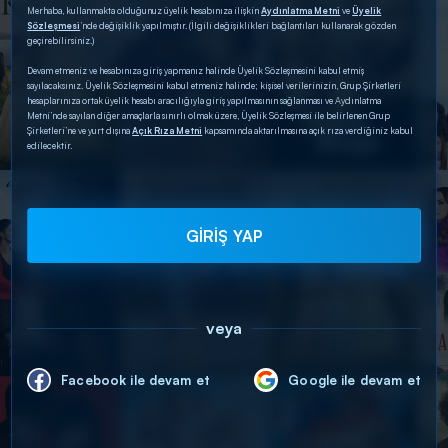
Merhaba, kullanmakta olduğunuz üyelik hesabınıza ilişkin
Aydınlatma Metni
ve
Üyelik
Sözleşmesi
’nde değişiklik yapılmıştır. (İlgili değişiklikleri bağlantıları kullanarak gözden
geçirebilirsiniz.)
Devam etmeniz ve hesabınıza giriş yapmanız halinde Üyelik Sözleşmesini kabul etmiş
sayılacaksınız. Üyelik Sözleşmesini kabul etmeniz halinde; kişisel verilerinizin, Grup Şirketleri
hesaplarınıza ortak üyelik hesabı aracılığıyla giriş yapılmasının sağlanması ve Aydınlatma
Metni’nde sayılan diğer amaçlarla sınırlı olmak üzere, Üyelik Sözleşmesi ile belirlenen Grup
Şirketleri’ne ve yurt dışına
Açık Rıza Metni
kapsamında aktarılmasına açık rıza verdiğiniz kabul
edilecektir.
GİRİŞ YAP
veya
Facebook ile devam et
Google ile devam et