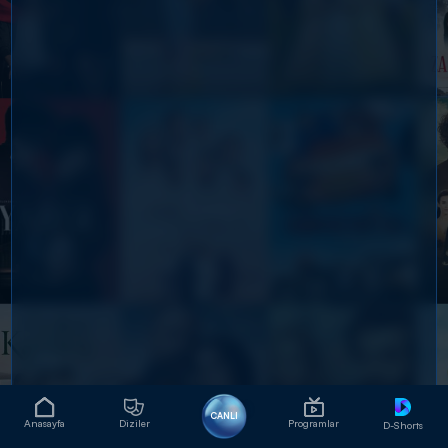
CANLI
Anasayfa
Diziler
Programlar
D-Shorts