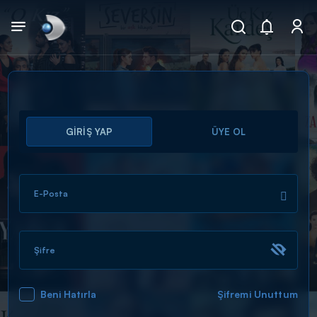
Arama
GİRİŞ YAP
ÜYE OL
muhteşem ikili
ARAMA SONUÇLARI
E-Posta
Şifre
Beni Hatırla
Şifremi Unuttum
DİĞER SONUÇLAR