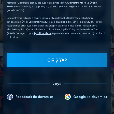
Merhaba, kullanmakta olduğunuz üyelik hesabınıza ilişkin
Aydınlatma Metni
ve
Üyelik
Sözleşmesi
’nde değişiklik yapılmıştır. (İlgili değişiklikleri bağlantıları kullanarak gözden
geçirebilirsiniz.)
Devam etmeniz ve hesabınıza giriş yapmanız halinde Üyelik Sözleşmesini kabul etmiş
sayılacaksınız. Üyelik Sözleşmesini kabul etmeniz halinde; kişisel verilerinizin, Grup Şirketleri
hesaplarınıza ortak üyelik hesabı aracılığıyla giriş yapılmasının sağlanması ve Aydınlatma
Metni’nde sayılan diğer amaçlarla sınırlı olmak üzere, Üyelik Sözleşmesi ile belirlenen Grup
Şirketleri’ne ve yurt dışına
Açık Rıza Metni
kapsamında aktarılmasına açık rıza verdiğiniz kabul
edilecektir.
GİRİŞ YAP
veya
Facebook ile devam et
Google ile devam et