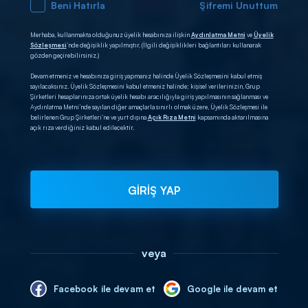
Beni Hatırla
Şifremi Unuttum
Merhaba, kullanmakta olduğunuz üyelik hesabınıza ilişkin
Aydınlatma Metni
ve
Üyelik
Sözleşmesi
’nde değişiklik yapılmıştır. (İlgili değişiklikleri bağlantıları kullanarak
gözden geçirebilirsiniz.)
Devam etmeniz ve hesabınıza giriş yapmanız halinde Üyelik Sözleşmesini kabul etmiş
sayılacaksınız. Üyelik Sözleşmesini kabul etmeniz halinde; kişisel verilerinizin, Grup
Şirketleri hesaplarınıza ortak üyelik hesabı aracılığıyla giriş yapılmasının sağlanması ve
Aydınlatma Metni’nde sayılan diğer amaçlarla sınırlı olmak üzere, Üyelik Sözleşmesi ile
belirlenen Grup Şirketleri’ne ve yurt dışına
Açık Rıza Metni
kapsamında aktarılmasına
açık rıza verdiğiniz kabul edilecektir.
GİRİŞ YAP
veya
Facebook ile devam et
Google ile devam et