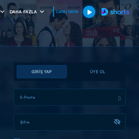
DAHA FAZLA
CANLI YAYIN
GİRİŞ YAP
ÜYE OL
E-Posta
muhteşem ikili
I
Şifre