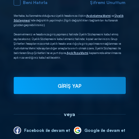
Beni Hatırla
Şifremi Unuttum
Merhaba, kullanmakta olduğunuz üyelik hesabınıza ilişkin
Aydınlatma Metni
ve
Üyelik
Sözleşmesi
’nde değişiklik yapılmıştır. (İlgili değişiklikleri bağlantıları kullanarak
gözden geçirebilirsiniz.)
Devam etmeniz ve hesabınıza giriş yapmanız halinde Üyelik Sözleşmesini kabul etmiş
sayılacaksınız. Üyelik Sözleşmesini kabul etmeniz halinde; kişisel verilerinizin, Grup
Şirketleri hesaplarınıza ortak üyelik hesabı aracılığıyla giriş yapılmasının sağlanması ve
Aydınlatma Metni’nde sayılan diğer amaçlarla sınırlı olmak üzere, Üyelik Sözleşmesi ile
belirlenen Grup Şirketleri’ne ve yurt dışına
Açık Rıza Metni
kapsamında aktarılmasına
açık rıza verdiğiniz kabul edilecektir.
GİRİŞ YAP
veya
Facebook ile devam et
Google ile devam et