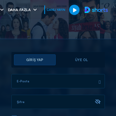
DAHA FAZLA
CANLI YAYIN
GİRİŞ YAP
ÜYE OL
E-Posta
muhteşem ikili
I
Şifre