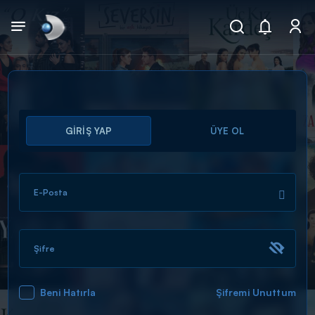
Arama
GİRİŞ YAP
ÜYE OL
muhteşem ikili
ARAMA SONUÇLARI
E-Posta
Şifre
Beni Hatırla
Şifremi Unuttum
DİĞER SONUÇLAR