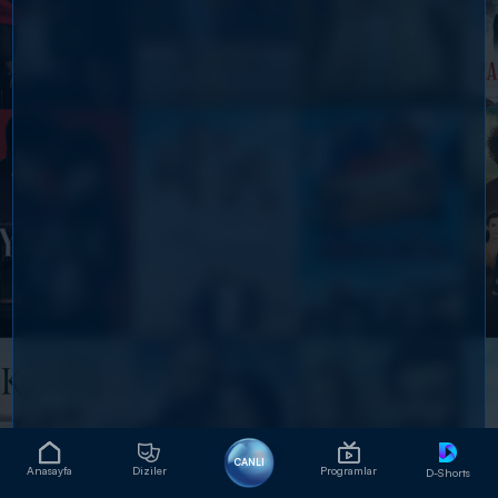
CANLI
Anasayfa
Diziler
Programlar
D-Shorts