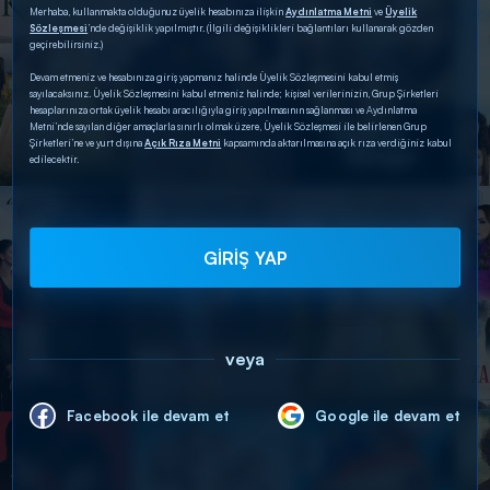
Merhaba, kullanmakta olduğunuz üyelik hesabınıza ilişkin
Aydınlatma Metni
ve
Üyelik
Sözleşmesi
’nde değişiklik yapılmıştır. (İlgili değişiklikleri bağlantıları kullanarak gözden
geçirebilirsiniz.)
Devam etmeniz ve hesabınıza giriş yapmanız halinde Üyelik Sözleşmesini kabul etmiş
sayılacaksınız. Üyelik Sözleşmesini kabul etmeniz halinde; kişisel verilerinizin, Grup Şirketleri
hesaplarınıza ortak üyelik hesabı aracılığıyla giriş yapılmasının sağlanması ve Aydınlatma
Metni’nde sayılan diğer amaçlarla sınırlı olmak üzere, Üyelik Sözleşmesi ile belirlenen Grup
Şirketleri’ne ve yurt dışına
Açık Rıza Metni
kapsamında aktarılmasına açık rıza verdiğiniz kabul
edilecektir.
GİRİŞ YAP
veya
Facebook ile devam et
Google ile devam et