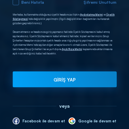
Beni Hatırla
Şifremi Unuttum
Merhaba, kullanmakta olduğunuz üyelik hesabınıza ilişkin
Aydınlatma Metni
ve
Üyelik
Sözleşmesi
’nde değişiklik yapılmıştır. (İlgili değişiklikleri bağlantıları kullanarak
gözden geçirebilirsiniz.)
Devam etmeniz ve hesabınıza giriş yapmanız halinde Üyelik Sözleşmesini kabul etmiş
sayılacaksınız. Üyelik Sözleşmesini kabul etmeniz halinde; kişisel verilerinizin, Grup
Şirketleri hesaplarınıza ortak üyelik hesabı aracılığıyla giriş yapılmasının sağlanması ve
Aydınlatma Metni’nde sayılan diğer amaçlarla sınırlı olmak üzere, Üyelik Sözleşmesi ile
belirlenen Grup Şirketleri’ne ve yurt dışına
Açık Rıza Metni
kapsamında aktarılmasına
açık rıza verdiğiniz kabul edilecektir.
GİRİŞ YAP
veya
Facebook ile devam et
Google ile devam et