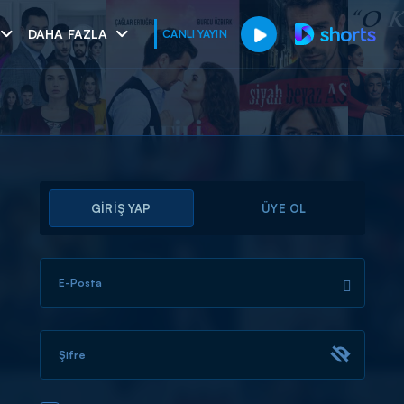
DAHA FAZLA
CANLI YAYIN
GİRİŞ YAP
ÜYE OL
E-Posta
muhteşem ikili
I
Şifre