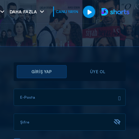
DAHA FAZLA
CANLI YAYIN
GİRİŞ YAP
ÜYE OL
E-Posta
muhteşem ikili
I
Şifre