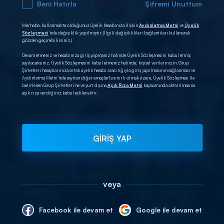
Beni Hatırla
Şifremi Unuttum
Merhaba, kullanmakta olduğunuz üyelik hesabınıza ilişkin
Aydınlatma Metni
ve
Üyelik
Sözleşmesi
’nde değişiklik yapılmıştır. (İlgili değişiklikleri bağlantıları kullanarak
gözden geçirebilirsiniz.)
Devam etmeniz ve hesabınıza giriş yapmanız halinde Üyelik Sözleşmesini kabul etmiş
sayılacaksınız. Üyelik Sözleşmesini kabul etmeniz halinde; kişisel verilerinizin, Grup
Şirketleri hesaplarınıza ortak üyelik hesabı aracılığıyla giriş yapılmasının sağlanması ve
Aydınlatma Metni’nde sayılan diğer amaçlarla sınırlı olmak üzere, Üyelik Sözleşmesi ile
belirlenen Grup Şirketleri’ne ve yurt dışına
Açık Rıza Metni
kapsamında aktarılmasına
açık rıza verdiğiniz kabul edilecektir.
GİRİŞ YAP
veya
Facebook ile devam et
Google ile devam et