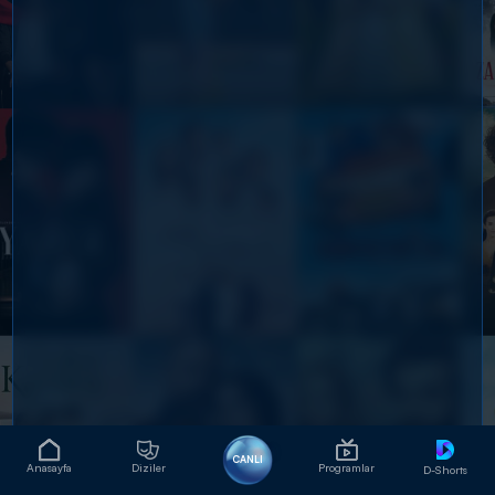
CANLI
Anasayfa
Diziler
Programlar
D-Shorts