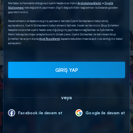
Merhaba, kullanmakta olduğunuz üyelik hesabınıza ilişkin
Aydınlatma Metni
ve
Üyelik
Sözleşmesi
’nde değişiklik yapılmıştır. (İlgili değişiklikleri bağlantıları kullanarak gözden
geçirebilirsiniz.)
Devam etmeniz ve hesabınıza giriş yapmanız halinde Üyelik Sözleşmesini kabul etmiş
sayılacaksınız. Üyelik Sözleşmesini kabul etmeniz halinde; kişisel verilerinizin, Grup Şirketleri
hesaplarınıza ortak üyelik hesabı aracılığıyla giriş yapılmasının sağlanması ve Aydınlatma
Metni’nde sayılan diğer amaçlarla sınırlı olmak üzere, Üyelik Sözleşmesi ile belirlenen Grup
Şirketleri’ne ve yurt dışına
Açık Rıza Metni
kapsamında aktarılmasına açık rıza verdiğiniz kabul
edilecektir.
GİRİŞ YAP
veya
Facebook ile devam et
Google ile devam et