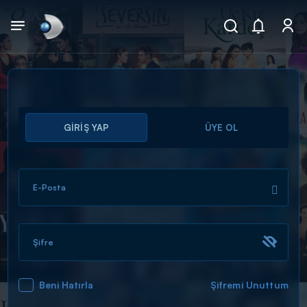
Arama
GİRİŞ YAP
ÜYE OL
muhteşem ikili
ARAMA SONUÇLARI
E-Posta
Şifre
Beni Hatırla
Şifremi Unuttum
DİĞER SONUÇLAR