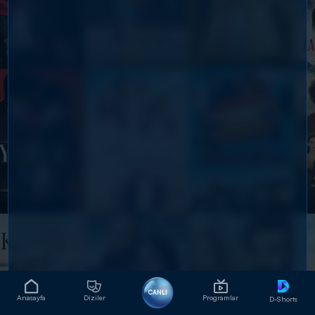
CANLI
Anasayfa
Diziler
Programlar
D-Shorts