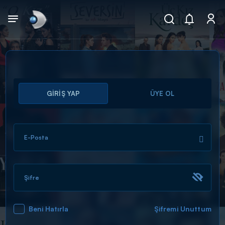
Arama
GİRİŞ YAP
ÜYE OL
muhteşem ikili
ARAMA SONUÇLARI
E-Posta
Şifre
Beni Hatırla
Şifremi Unuttum
DİĞER SONUÇLAR