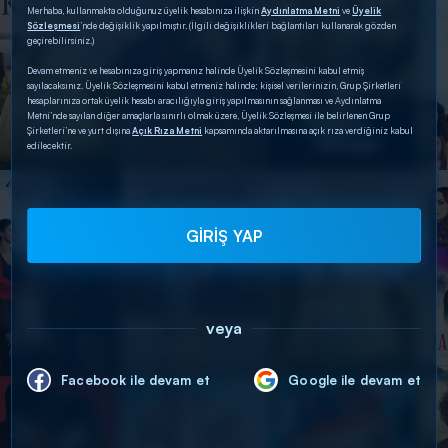
Merhaba, kullanmakta olduğunuz üyelik hesabınıza ilişkin
Aydınlatma Metni
ve
Üyelik
Sözleşmesi
’nde değişiklik yapılmıştır. (İlgili değişiklikleri bağlantıları kullanarak gözden
geçirebilirsiniz.)
Devam etmeniz ve hesabınıza giriş yapmanız halinde Üyelik Sözleşmesini kabul etmiş
sayılacaksınız. Üyelik Sözleşmesini kabul etmeniz halinde; kişisel verilerinizin, Grup Şirketleri
hesaplarınıza ortak üyelik hesabı aracılığıyla giriş yapılmasının sağlanması ve Aydınlatma
Metni’nde sayılan diğer amaçlarla sınırlı olmak üzere, Üyelik Sözleşmesi ile belirlenen Grup
Şirketleri’ne ve yurt dışına
Açık Rıza Metni
kapsamında aktarılmasına açık rıza verdiğiniz kabul
edilecektir.
GİRİŞ YAP
veya
Facebook ile devam et
Google ile devam et