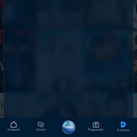
CANLI
Anasayfa
Diziler
Programlar
D-Shorts