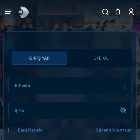
Arama
GİRİŞ YAP
ÜYE OL
muhteşem ikili
ARAMA SONUÇLARI
E-Posta
Şifre
Beni Hatırla
Şifremi Unuttum
DİĞER SONUÇLAR