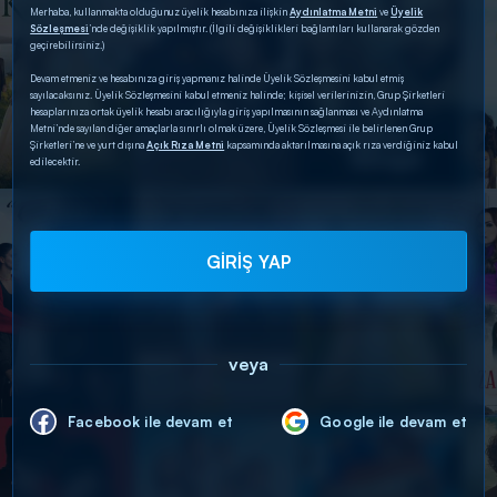
Merhaba, kullanmakta olduğunuz üyelik hesabınıza ilişkin
Aydınlatma Metni
ve
Üyelik
Sözleşmesi
’nde değişiklik yapılmıştır. (İlgili değişiklikleri bağlantıları kullanarak gözden
geçirebilirsiniz.)
Devam etmeniz ve hesabınıza giriş yapmanız halinde Üyelik Sözleşmesini kabul etmiş
sayılacaksınız. Üyelik Sözleşmesini kabul etmeniz halinde; kişisel verilerinizin, Grup Şirketleri
hesaplarınıza ortak üyelik hesabı aracılığıyla giriş yapılmasının sağlanması ve Aydınlatma
Metni’nde sayılan diğer amaçlarla sınırlı olmak üzere, Üyelik Sözleşmesi ile belirlenen Grup
Şirketleri’ne ve yurt dışına
Açık Rıza Metni
kapsamında aktarılmasına açık rıza verdiğiniz kabul
edilecektir.
GİRİŞ YAP
veya
Facebook ile devam et
Google ile devam et