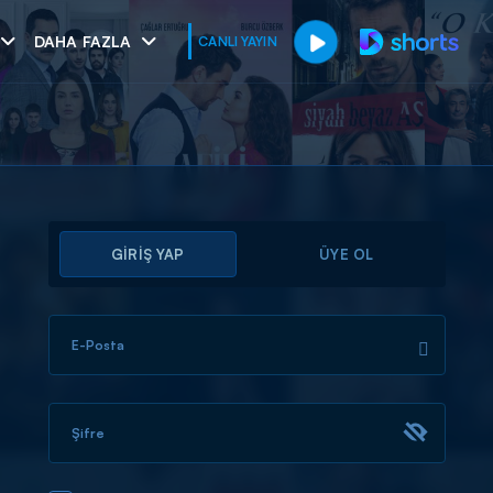
DAHA FAZLA
CANLI YAYIN
GİRİŞ YAP
ÜYE OL
E-Posta
muhteşem ikili
I
Şifre