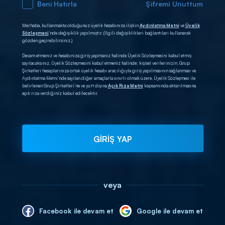
Beni Hatırla
Şifremi Unuttum
Merhaba, kullanmakta olduğunuz üyelik hesabınıza ilişkin
Aydınlatma Metni
ve
Üyelik
Sözleşmesi
’nde değişiklik yapılmıştır. (İlgili değişiklikleri bağlantıları kullanarak
gözden geçirebilirsiniz.)
Devam etmeniz ve hesabınıza giriş yapmanız halinde Üyelik Sözleşmesini kabul etmiş
sayılacaksınız. Üyelik Sözleşmesini kabul etmeniz halinde; kişisel verilerinizin, Grup
Şirketleri hesaplarınıza ortak üyelik hesabı aracılığıyla giriş yapılmasının sağlanması ve
Aydınlatma Metni’nde sayılan diğer amaçlarla sınırlı olmak üzere, Üyelik Sözleşmesi ile
belirlenen Grup Şirketleri’ne ve yurt dışına
Açık Rıza Metni
kapsamında aktarılmasına
açık rıza verdiğiniz kabul edilecektir.
GİRİŞ YAP
veya
Facebook ile devam et
Google ile devam et