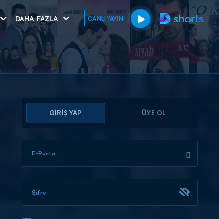
DAHA FAZLA
CANLI YAYIN
GİRİŞ YAP
ÜYE OL
E-Posta
muhteşem ikili
I
Şifre