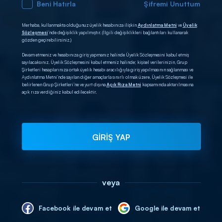
Beni Hatırla
Şifremi Unuttum
Merhaba, kullanmakta olduğunuz üyelik hesabınıza ilişkin
Aydınlatma Metni
ve
Üyelik
Sözleşmesi
’nde değişiklik yapılmıştır. (İlgili değişiklikleri bağlantıları kullanarak
gözden geçirebilirsiniz.)
Devam etmeniz ve hesabınıza giriş yapmanız halinde Üyelik Sözleşmesini kabul etmiş
sayılacaksınız. Üyelik Sözleşmesini kabul etmeniz halinde; kişisel verilerinizin, Grup
Şirketleri hesaplarınıza ortak üyelik hesabı aracılığıyla giriş yapılmasının sağlanması ve
Aydınlatma Metni’nde sayılan diğer amaçlarla sınırlı olmak üzere, Üyelik Sözleşmesi ile
belirlenen Grup Şirketleri’ne ve yurt dışına
Açık Rıza Metni
kapsamında aktarılmasına
açık rıza verdiğiniz kabul edilecektir.
GİRİŞ YAP
veya
Facebook ile devam et
Google ile devam et