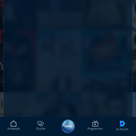
CANLI
Anasayfa
Diziler
Programlar
D-Shorts