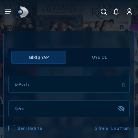
Arama
GİRİŞ YAP
ÜYE OL
muhteşem ikili
ARAMA SONUÇLARI
E-Posta
Şifre
Beni Hatırla
Şifremi Unuttum
DİĞER SONUÇLAR