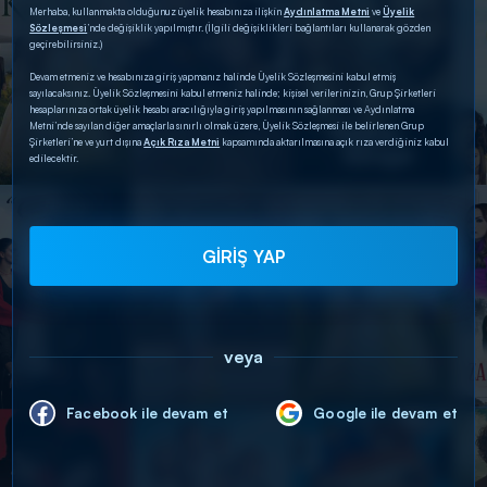
Merhaba, kullanmakta olduğunuz üyelik hesabınıza ilişkin
Aydınlatma Metni
ve
Üyelik
Sözleşmesi
’nde değişiklik yapılmıştır. (İlgili değişiklikleri bağlantıları kullanarak gözden
geçirebilirsiniz.)
Devam etmeniz ve hesabınıza giriş yapmanız halinde Üyelik Sözleşmesini kabul etmiş
sayılacaksınız. Üyelik Sözleşmesini kabul etmeniz halinde; kişisel verilerinizin, Grup Şirketleri
hesaplarınıza ortak üyelik hesabı aracılığıyla giriş yapılmasının sağlanması ve Aydınlatma
Metni’nde sayılan diğer amaçlarla sınırlı olmak üzere, Üyelik Sözleşmesi ile belirlenen Grup
Şirketleri’ne ve yurt dışına
Açık Rıza Metni
kapsamında aktarılmasına açık rıza verdiğiniz kabul
edilecektir.
GİRİŞ YAP
veya
Facebook ile devam et
Google ile devam et