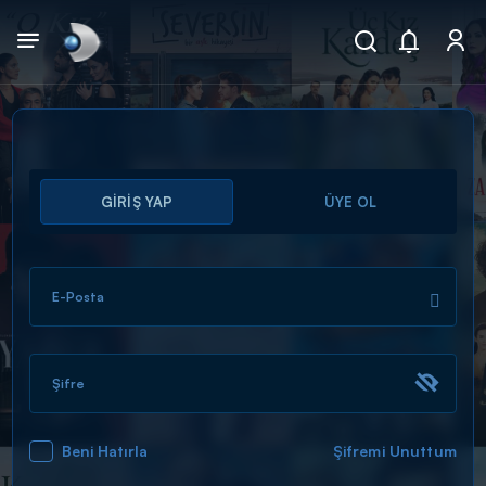
Arama
GİRİŞ YAP
ÜYE OL
muhteşem ikili
ARAMA SONUÇLARI
E-Posta
Şifre
Beni Hatırla
Şifremi Unuttum
DİĞER SONUÇLAR