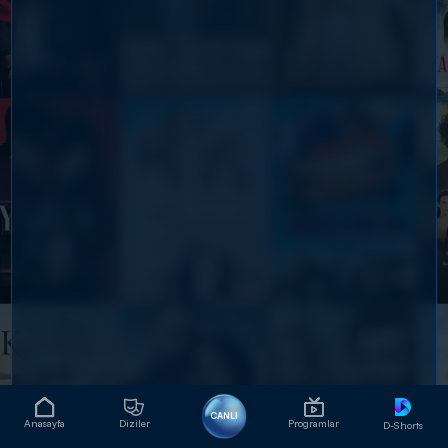
CANLI
Anasayfa
Diziler
Programlar
D-Shorts