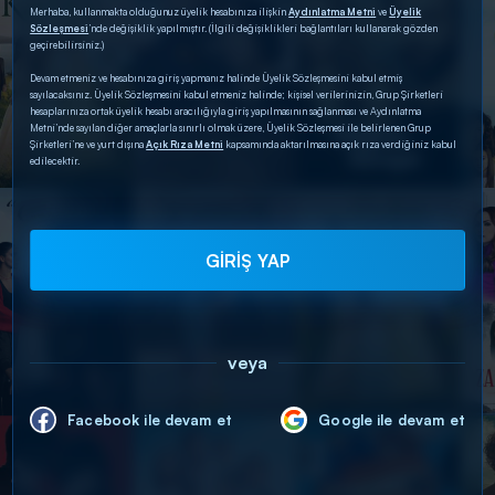
Merhaba, kullanmakta olduğunuz üyelik hesabınıza ilişkin
Aydınlatma Metni
ve
Üyelik
Sözleşmesi
’nde değişiklik yapılmıştır. (İlgili değişiklikleri bağlantıları kullanarak gözden
geçirebilirsiniz.)
Devam etmeniz ve hesabınıza giriş yapmanız halinde Üyelik Sözleşmesini kabul etmiş
sayılacaksınız. Üyelik Sözleşmesini kabul etmeniz halinde; kişisel verilerinizin, Grup Şirketleri
hesaplarınıza ortak üyelik hesabı aracılığıyla giriş yapılmasının sağlanması ve Aydınlatma
Metni’nde sayılan diğer amaçlarla sınırlı olmak üzere, Üyelik Sözleşmesi ile belirlenen Grup
Şirketleri’ne ve yurt dışına
Açık Rıza Metni
kapsamında aktarılmasına açık rıza verdiğiniz kabul
edilecektir.
GİRİŞ YAP
veya
Facebook ile devam et
Google ile devam et