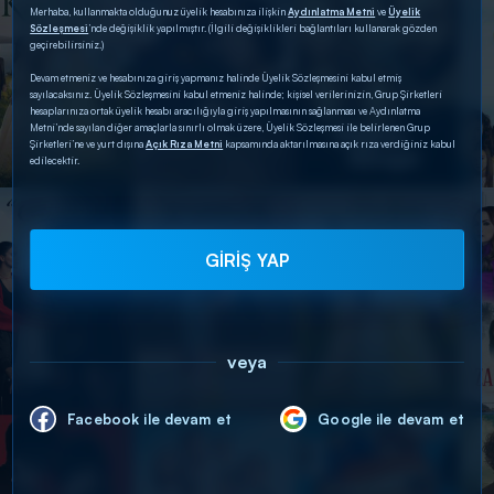
Merhaba, kullanmakta olduğunuz üyelik hesabınıza ilişkin
Aydınlatma Metni
ve
Üyelik
Sözleşmesi
’nde değişiklik yapılmıştır. (İlgili değişiklikleri bağlantıları kullanarak gözden
geçirebilirsiniz.)
Devam etmeniz ve hesabınıza giriş yapmanız halinde Üyelik Sözleşmesini kabul etmiş
sayılacaksınız. Üyelik Sözleşmesini kabul etmeniz halinde; kişisel verilerinizin, Grup Şirketleri
hesaplarınıza ortak üyelik hesabı aracılığıyla giriş yapılmasının sağlanması ve Aydınlatma
Metni’nde sayılan diğer amaçlarla sınırlı olmak üzere, Üyelik Sözleşmesi ile belirlenen Grup
Şirketleri’ne ve yurt dışına
Açık Rıza Metni
kapsamında aktarılmasına açık rıza verdiğiniz kabul
edilecektir.
GİRİŞ YAP
veya
Facebook ile devam et
Google ile devam et