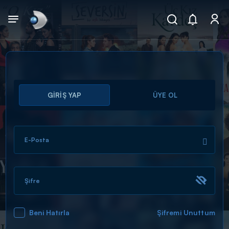
Arama
GİRİŞ YAP
ÜYE OL
muhteşem ikili
ARAMA SONUÇLARI
E-Posta
Şifre
Beni Hatırla
Şifremi Unuttum
DİĞER SONUÇLAR