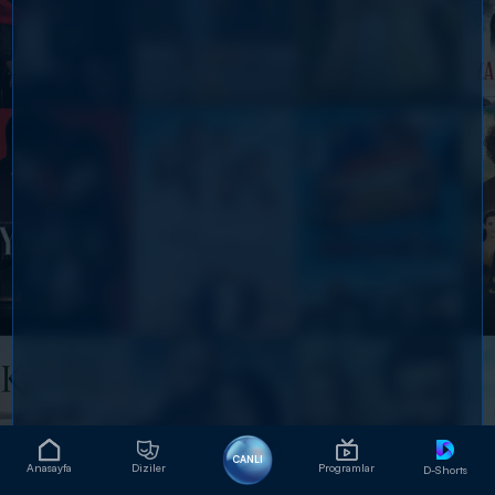
CANLI
Anasayfa
Diziler
Programlar
D-Shorts