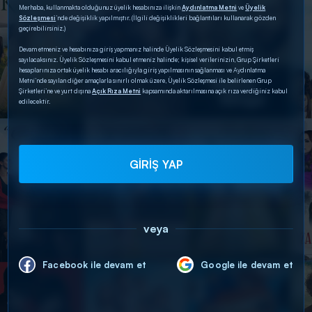
Merhaba, kullanmakta olduğunuz üyelik hesabınıza ilişkin
Aydınlatma Metni
ve
Üyelik
Sözleşmesi
’nde değişiklik yapılmıştır. (İlgili değişiklikleri bağlantıları kullanarak gözden
geçirebilirsiniz.)
Devam etmeniz ve hesabınıza giriş yapmanız halinde Üyelik Sözleşmesini kabul etmiş
sayılacaksınız. Üyelik Sözleşmesini kabul etmeniz halinde; kişisel verilerinizin, Grup Şirketleri
hesaplarınıza ortak üyelik hesabı aracılığıyla giriş yapılmasının sağlanması ve Aydınlatma
Metni’nde sayılan diğer amaçlarla sınırlı olmak üzere, Üyelik Sözleşmesi ile belirlenen Grup
Şirketleri’ne ve yurt dışına
Açık Rıza Metni
kapsamında aktarılmasına açık rıza verdiğiniz kabul
edilecektir.
GİRİŞ YAP
veya
Facebook ile devam et
Google ile devam et