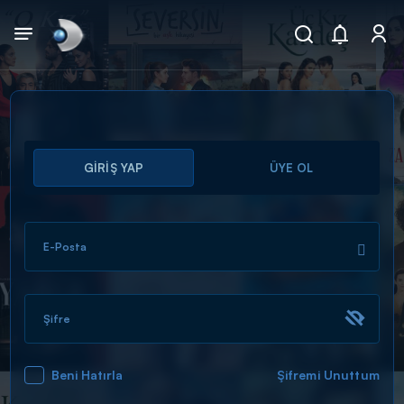
Arama
GİRİŞ YAP
ÜYE OL
muhteşem ikili
ARAMA SONUÇLARI
E-Posta
Şifre
Beni Hatırla
Şifremi Unuttum
DİĞER SONUÇLAR