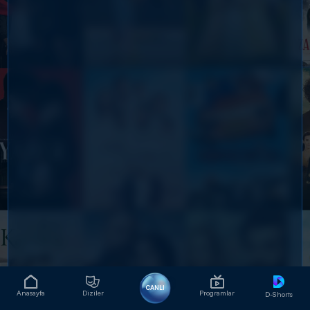
CANLI
Anasayfa
Diziler
Programlar
D-Shorts