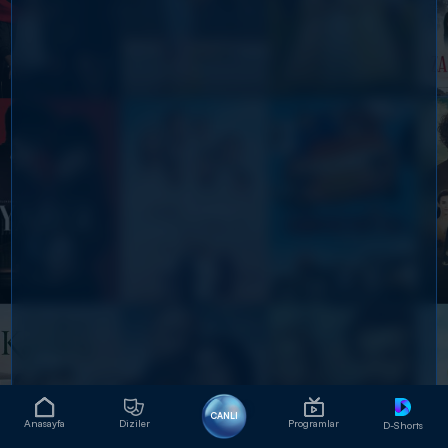
CANLI
Anasayfa
Diziler
Programlar
D-Shorts