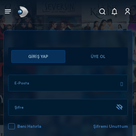
Arama
GİRİŞ YAP
ÜYE OL
muhteşem ikili
ARAMA SONUÇLARI
E-Posta
Şifre
Beni Hatırla
Şifremi Unuttum
DİĞER SONUÇLAR