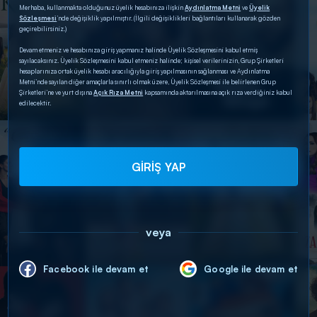
Merhaba, kullanmakta olduğunuz üyelik hesabınıza ilişkin
Aydınlatma Metni
ve
Üyelik
Sözleşmesi
’nde değişiklik yapılmıştır. (İlgili değişiklikleri bağlantıları kullanarak gözden
geçirebilirsiniz.)
Devam etmeniz ve hesabınıza giriş yapmanız halinde Üyelik Sözleşmesini kabul etmiş
sayılacaksınız. Üyelik Sözleşmesini kabul etmeniz halinde; kişisel verilerinizin, Grup Şirketleri
hesaplarınıza ortak üyelik hesabı aracılığıyla giriş yapılmasının sağlanması ve Aydınlatma
Metni’nde sayılan diğer amaçlarla sınırlı olmak üzere, Üyelik Sözleşmesi ile belirlenen Grup
Şirketleri’ne ve yurt dışına
Açık Rıza Metni
kapsamında aktarılmasına açık rıza verdiğiniz kabul
edilecektir.
GİRİŞ YAP
veya
Facebook ile devam et
Google ile devam et