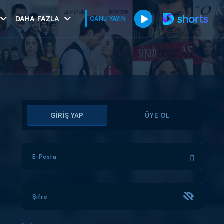
DAHA FAZLA
CANLI YAYIN
GİRİŞ YAP
ÜYE OL
E-Posta
muhteşem ikili
I
Şifre