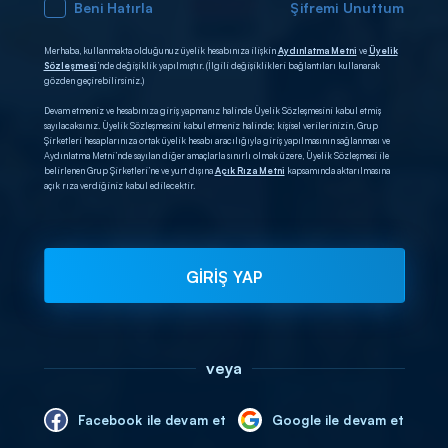
Beni Hatırla
Şifremi Unuttum
Merhaba, kullanmakta olduğunuz üyelik hesabınıza ilişkin
Aydınlatma Metni
ve
Üyelik
Sözleşmesi
’nde değişiklik yapılmıştır. (İlgili değişiklikleri bağlantıları kullanarak
gözden geçirebilirsiniz.)
Devam etmeniz ve hesabınıza giriş yapmanız halinde Üyelik Sözleşmesini kabul etmiş
sayılacaksınız. Üyelik Sözleşmesini kabul etmeniz halinde; kişisel verilerinizin, Grup
Şirketleri hesaplarınıza ortak üyelik hesabı aracılığıyla giriş yapılmasının sağlanması ve
Aydınlatma Metni’nde sayılan diğer amaçlarla sınırlı olmak üzere, Üyelik Sözleşmesi ile
belirlenen Grup Şirketleri’ne ve yurt dışına
Açık Rıza Metni
kapsamında aktarılmasına
açık rıza verdiğiniz kabul edilecektir.
GİRİŞ YAP
veya
Facebook ile devam et
Google ile devam et