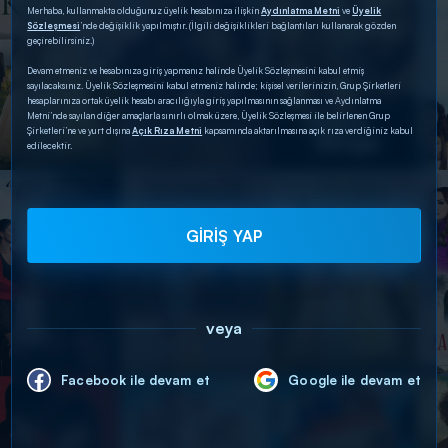
Merhaba, kullanmakta olduğunuz üyelik hesabınıza ilişkin
Aydınlatma Metni
ve
Üyelik
Sözleşmesi
’nde değişiklik yapılmıştır. (İlgili değişiklikleri bağlantıları kullanarak gözden
geçirebilirsiniz.)
Devam etmeniz ve hesabınıza giriş yapmanız halinde Üyelik Sözleşmesini kabul etmiş
sayılacaksınız. Üyelik Sözleşmesini kabul etmeniz halinde; kişisel verilerinizin, Grup Şirketleri
hesaplarınıza ortak üyelik hesabı aracılığıyla giriş yapılmasının sağlanması ve Aydınlatma
Metni’nde sayılan diğer amaçlarla sınırlı olmak üzere, Üyelik Sözleşmesi ile belirlenen Grup
Şirketleri’ne ve yurt dışına
Açık Rıza Metni
kapsamında aktarılmasına açık rıza verdiğiniz kabul
edilecektir.
GİRİŞ YAP
veya
Facebook ile devam et
Google ile devam et