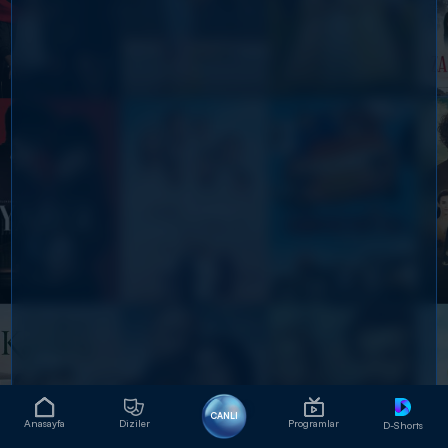
CANLI
Anasayfa
Diziler
Programlar
D-Shorts