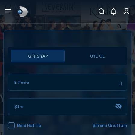
Arama
GİRİŞ YAP
ÜYE OL
muhteşem ikili
ARAMA SONUÇLARI
E-Posta
Şifre
Beni Hatırla
Şifremi Unuttum
DİĞER SONUÇLAR