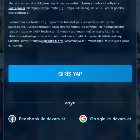
Merhaba, kullanmakta olduğunuz üyelik hesabınıza ilişkin
Aydınlatma Metni
ve
Üyelik
Sözleşmesi
’nde değişiklik yapılmıştır. (İlgili değişiklikleri bağlantıları kullanarak gözden
geçirebilirsiniz.)
Devam etmeniz ve hesabınıza giriş yapmanız halinde Üyelik Sözleşmesini kabul etmiş
sayılacaksınız. Üyelik Sözleşmesini kabul etmeniz halinde; kişisel verilerinizin, Grup Şirketleri
hesaplarınıza ortak üyelik hesabı aracılığıyla giriş yapılmasının sağlanması ve Aydınlatma
Metni’nde sayılan diğer amaçlarla sınırlı olmak üzere, Üyelik Sözleşmesi ile belirlenen Grup
Şirketleri’ne ve yurt dışına
Açık Rıza Metni
kapsamında aktarılmasına açık rıza verdiğiniz kabul
edilecektir.
GİRİŞ YAP
veya
Facebook ile devam et
Google ile devam et