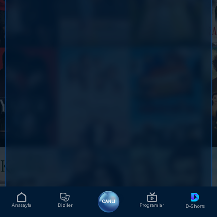
CANLI
Anasayfa
Diziler
Programlar
D-Shorts