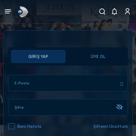
Arama
GİRİŞ YAP
ÜYE OL
muhteşem ikili
ARAMA SONUÇLARI
E-Posta
Şifre
Beni Hatırla
Şifremi Unuttum
DİĞER SONUÇLAR