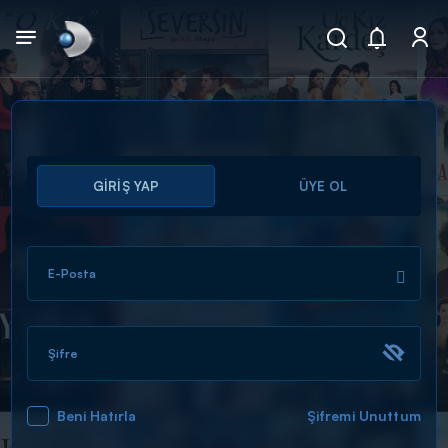
Arama
GİRİŞ YAP
ÜYE OL
muhteşem ikili
ARAMA SONUÇLARI
E-Posta
Şifre
Beni Hatırla
Şifremi Unuttum
DİĞER SONUÇLAR