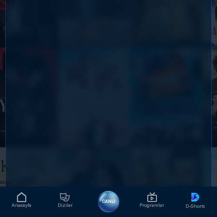
CANLI
Anasayfa
Diziler
Programlar
D-Shorts