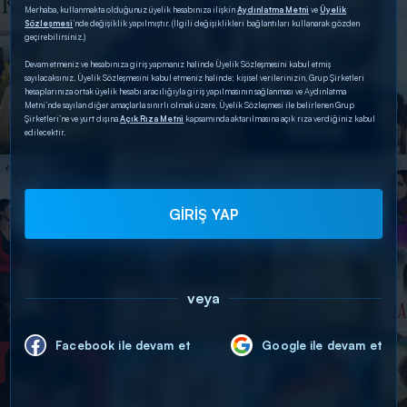
Merhaba, kullanmakta olduğunuz üyelik hesabınıza ilişkin
Aydınlatma Metni
ve
Üyelik
Sözleşmesi
’nde değişiklik yapılmıştır. (İlgili değişiklikleri bağlantıları kullanarak gözden
geçirebilirsiniz.)
Devam etmeniz ve hesabınıza giriş yapmanız halinde Üyelik Sözleşmesini kabul etmiş
sayılacaksınız. Üyelik Sözleşmesini kabul etmeniz halinde; kişisel verilerinizin, Grup Şirketleri
hesaplarınıza ortak üyelik hesabı aracılığıyla giriş yapılmasının sağlanması ve Aydınlatma
Metni’nde sayılan diğer amaçlarla sınırlı olmak üzere, Üyelik Sözleşmesi ile belirlenen Grup
Şirketleri’ne ve yurt dışına
Açık Rıza Metni
kapsamında aktarılmasına açık rıza verdiğiniz kabul
edilecektir.
GİRİŞ YAP
veya
Facebook ile devam et
Google ile devam et