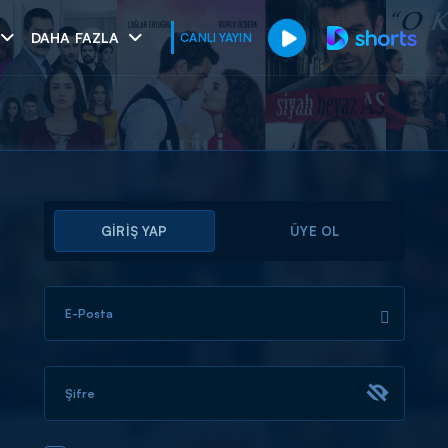
DAHA FAZLA
CANLI YAYIN
GİRİŞ YAP
ÜYE OL
E-Posta
muhteşem ikili
I
Şifre