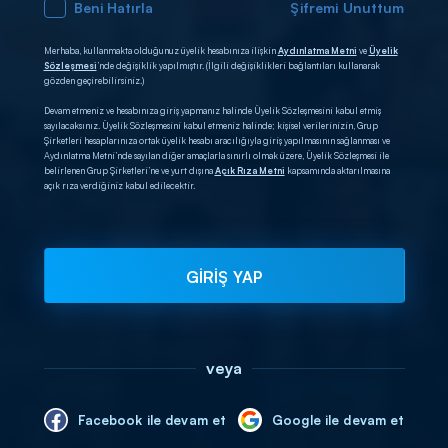
Beni Hatırla
Şifremi Unuttum
Merhaba, kullanmakta olduğunuz üyelik hesabınıza ilişkin
Aydınlatma Metni
ve
Üyelik
Sözleşmesi
’nde değişiklik yapılmıştır. (İlgili değişiklikleri bağlantıları kullanarak
gözden geçirebilirsiniz.)
Devam etmeniz ve hesabınıza giriş yapmanız halinde Üyelik Sözleşmesini kabul etmiş
sayılacaksınız. Üyelik Sözleşmesini kabul etmeniz halinde; kişisel verilerinizin, Grup
Şirketleri hesaplarınıza ortak üyelik hesabı aracılığıyla giriş yapılmasının sağlanması ve
Aydınlatma Metni’nde sayılan diğer amaçlarla sınırlı olmak üzere, Üyelik Sözleşmesi ile
belirlenen Grup Şirketleri’ne ve yurt dışına
Açık Rıza Metni
kapsamında aktarılmasına
açık rıza verdiğiniz kabul edilecektir.
GİRİŞ YAP
veya
Facebook ile devam et
Google ile devam et