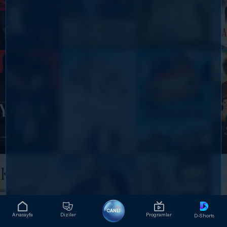
CANLI
Anasayfa
Diziler
Programlar
D-Shorts