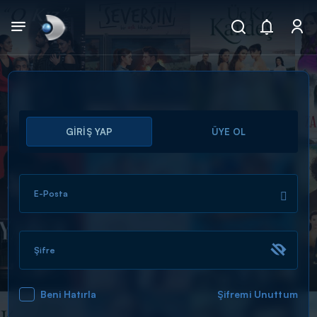
Arama
GİRİŞ YAP
ÜYE OL
muhteşem ikili
ARAMA SONUÇLARI
E-Posta
Şifre
Beni Hatırla
Şifremi Unuttum
DİĞER SONUÇLAR