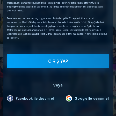
Merhaba, kullanmakta olduğunuz üyelik hesabınıza ilişkin
Aydınlatma Metni
ve
Üyelik
Sözleşmesi
’nde değişiklik yapılmıştır. (İlgili değişiklikleri bağlantıları kullanarak gözden
geçirebilirsiniz.)
Devam etmeniz ve hesabınıza giriş yapmanız halinde Üyelik Sözleşmesini kabul etmiş
sayılacaksınız. Üyelik Sözleşmesini kabul etmeniz halinde; kişisel verilerinizin, Grup Şirketleri
hesaplarınıza ortak üyelik hesabı aracılığıyla giriş yapılmasının sağlanması ve Aydınlatma
Metni’nde sayılan diğer amaçlarla sınırlı olmak üzere, Üyelik Sözleşmesi ile belirlenen Grup
Şirketleri’ne ve yurt dışına
Açık Rıza Metni
kapsamında aktarılmasına açık rıza verdiğiniz kabul
edilecektir.
GİRİŞ YAP
veya
Facebook ile devam et
Google ile devam et