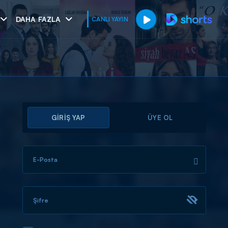
DAHA FAZLA
CANLI YAYIN
GİRİŞ YAP
ÜYE OL
E-Posta
muhteşem ikili
I
Şifre