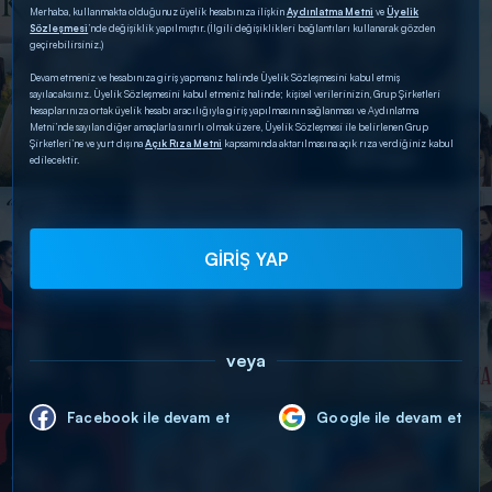
Merhaba, kullanmakta olduğunuz üyelik hesabınıza ilişkin
Aydınlatma Metni
ve
Üyelik
Sözleşmesi
’nde değişiklik yapılmıştır. (İlgili değişiklikleri bağlantıları kullanarak gözden
geçirebilirsiniz.)
Devam etmeniz ve hesabınıza giriş yapmanız halinde Üyelik Sözleşmesini kabul etmiş
sayılacaksınız. Üyelik Sözleşmesini kabul etmeniz halinde; kişisel verilerinizin, Grup Şirketleri
hesaplarınıza ortak üyelik hesabı aracılığıyla giriş yapılmasının sağlanması ve Aydınlatma
Metni’nde sayılan diğer amaçlarla sınırlı olmak üzere, Üyelik Sözleşmesi ile belirlenen Grup
Şirketleri’ne ve yurt dışına
Açık Rıza Metni
kapsamında aktarılmasına açık rıza verdiğiniz kabul
edilecektir.
GİRİŞ YAP
veya
Facebook ile devam et
Google ile devam et