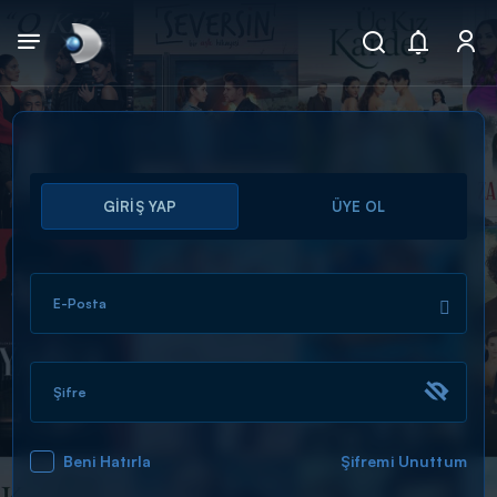
Arama
GİRİŞ YAP
ÜYE OL
muhteşem ikili
ARAMA SONUÇLARI
E-Posta
Şifre
Beni Hatırla
Şifremi Unuttum
DİĞER SONUÇLAR