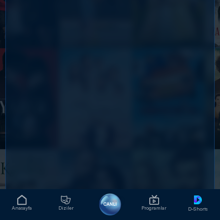
CANLI
Anasayfa
Diziler
Programlar
D-Shorts