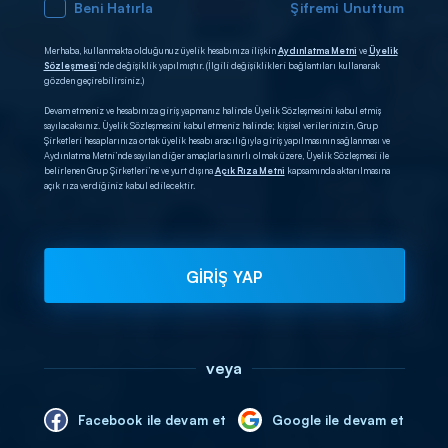
Beni Hatırla
Şifremi Unuttum
Merhaba, kullanmakta olduğunuz üyelik hesabınıza ilişkin
Aydınlatma Metni
ve
Üyelik
Sözleşmesi
’nde değişiklik yapılmıştır. (İlgili değişiklikleri bağlantıları kullanarak
gözden geçirebilirsiniz.)
Devam etmeniz ve hesabınıza giriş yapmanız halinde Üyelik Sözleşmesini kabul etmiş
sayılacaksınız. Üyelik Sözleşmesini kabul etmeniz halinde; kişisel verilerinizin, Grup
Şirketleri hesaplarınıza ortak üyelik hesabı aracılığıyla giriş yapılmasının sağlanması ve
Aydınlatma Metni’nde sayılan diğer amaçlarla sınırlı olmak üzere, Üyelik Sözleşmesi ile
belirlenen Grup Şirketleri’ne ve yurt dışına
Açık Rıza Metni
kapsamında aktarılmasına
açık rıza verdiğiniz kabul edilecektir.
GİRİŞ YAP
veya
Facebook ile devam et
Google ile devam et