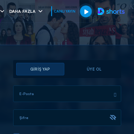
DAHA FAZLA
CANLI YAYIN
GİRİŞ YAP
ÜYE OL
E-Posta
muhteşem ikili
I
Şifre