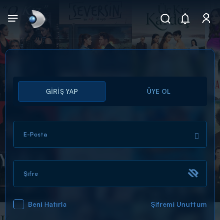
Arama
GİRİŞ YAP
ÜYE OL
muhteşem ikili
ARAMA SONUÇLARI
E-Posta
Şifre
Beni Hatırla
Şifremi Unuttum
DİĞER SONUÇLAR