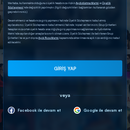
Merhaba, kullanmakta olduğunuz üyelik hesabınıza ilişkin
Aydınlatma Metni
ve
Üyelik
Sözleşmesi
’nde değişiklik yapılmıştır. (İlgili değişiklikleri bağlantıları kullanarak gözden
geçirebilirsiniz.)
Devam etmeniz ve hesabınıza giriş yapmanız halinde Üyelik Sözleşmesini kabul etmiş
sayılacaksınız. Üyelik Sözleşmesini kabul etmeniz halinde; kişisel verilerinizin, Grup Şirketleri
hesaplarınıza ortak üyelik hesabı aracılığıyla giriş yapılmasının sağlanması ve Aydınlatma
Metni’nde sayılan diğer amaçlarla sınırlı olmak üzere, Üyelik Sözleşmesi ile belirlenen Grup
Şirketleri’ne ve yurt dışına
Açık Rıza Metni
kapsamında aktarılmasına açık rıza verdiğiniz kabul
edilecektir.
GİRİŞ YAP
veya
Facebook ile devam et
Google ile devam et