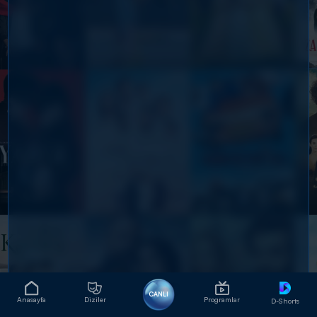
CANLI
Anasayfa
Diziler
Programlar
D-Shorts