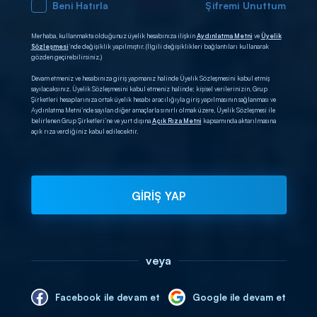
Beni Hatırla
Şifremi Unuttum
Merhaba, kullanmakta olduğunuz üyelik hesabınıza ilişkin
Aydınlatma Metni
ve
Üyelik
Sözleşmesi
’nde değişiklik yapılmıştır. (İlgili değişiklikleri bağlantıları kullanarak
gözden geçirebilirsiniz.)
Devam etmeniz ve hesabınıza giriş yapmanız halinde Üyelik Sözleşmesini kabul etmiş
sayılacaksınız. Üyelik Sözleşmesini kabul etmeniz halinde; kişisel verilerinizin, Grup
Şirketleri hesaplarınıza ortak üyelik hesabı aracılığıyla giriş yapılmasının sağlanması ve
Aydınlatma Metni’nde sayılan diğer amaçlarla sınırlı olmak üzere, Üyelik Sözleşmesi ile
belirlenen Grup Şirketleri’ne ve yurt dışına
Açık Rıza Metni
kapsamında aktarılmasına
açık rıza verdiğiniz kabul edilecektir.
GİRİŞ YAP
veya
Facebook ile devam et
Google ile devam et