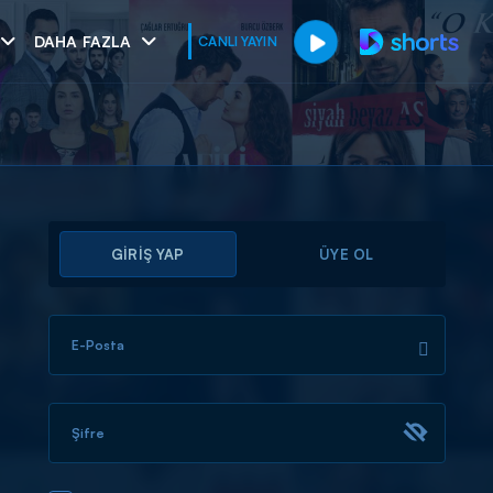
DAHA FAZLA
CANLI YAYIN
GİRİŞ YAP
ÜYE OL
E-Posta
muhteşem ikili
I
Şifre