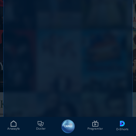
CANLI
Anasayfa
Diziler
Programlar
D-Shorts