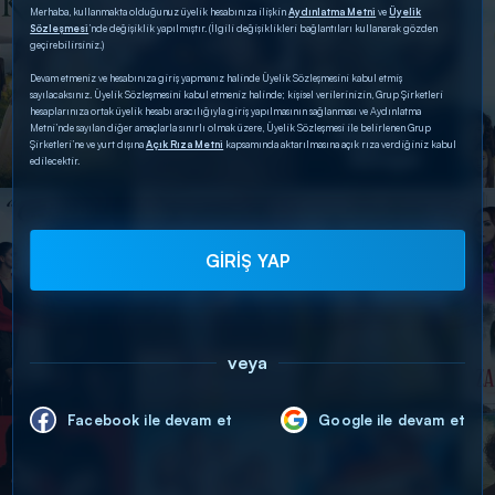
Merhaba, kullanmakta olduğunuz üyelik hesabınıza ilişkin
Aydınlatma Metni
ve
Üyelik
Sözleşmesi
’nde değişiklik yapılmıştır. (İlgili değişiklikleri bağlantıları kullanarak gözden
geçirebilirsiniz.)
Devam etmeniz ve hesabınıza giriş yapmanız halinde Üyelik Sözleşmesini kabul etmiş
sayılacaksınız. Üyelik Sözleşmesini kabul etmeniz halinde; kişisel verilerinizin, Grup Şirketleri
hesaplarınıza ortak üyelik hesabı aracılığıyla giriş yapılmasının sağlanması ve Aydınlatma
Metni’nde sayılan diğer amaçlarla sınırlı olmak üzere, Üyelik Sözleşmesi ile belirlenen Grup
Şirketleri’ne ve yurt dışına
Açık Rıza Metni
kapsamında aktarılmasına açık rıza verdiğiniz kabul
edilecektir.
GİRİŞ YAP
veya
Facebook ile devam et
Google ile devam et