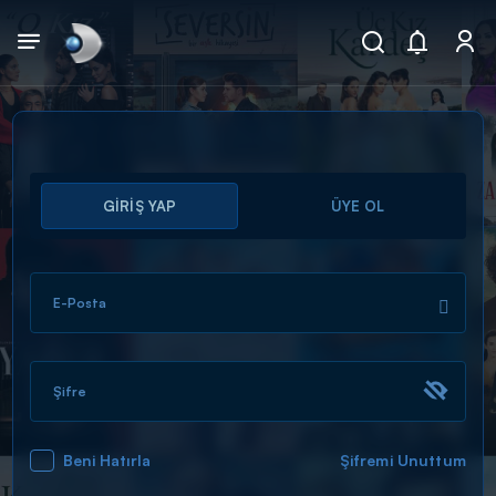
Arama
GİRİŞ YAP
ÜYE OL
muhteşem ikili
ARAMA SONUÇLARI
E-Posta
Şifre
Beni Hatırla
Şifremi Unuttum
DİĞER SONUÇLAR