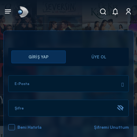
Arama
GİRİŞ YAP
ÜYE OL
muhteşem ikili
ARAMA SONUÇLARI
E-Posta
Şifre
Beni Hatırla
Şifremi Unuttum
DİĞER SONUÇLAR