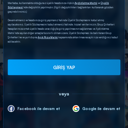
Merhaba, kullanmakta olduğunuz üyelik hesabınıza ilişkin
Aydınlatma Metni
ve
Üyelik
Sözleşmesi
’nde değişiklik yapılmıştır. (İlgili değişiklikleri bağlantıları kullanarak gözden
geçirebilirsiniz.)
Devam etmeniz ve hesabınıza giriş yapmanız halinde Üyelik Sözleşmesini kabul etmiş
sayılacaksınız. Üyelik Sözleşmesini kabul etmeniz halinde; kişisel verilerinizin, Grup Şirketleri
hesaplarınıza ortak üyelik hesabı aracılığıyla giriş yapılmasının sağlanması ve Aydınlatma
Metni’nde sayılan diğer amaçlarla sınırlı olmak üzere, Üyelik Sözleşmesi ile belirlenen Grup
Şirketleri’ne ve yurt dışına
Açık Rıza Metni
kapsamında aktarılmasına açık rıza verdiğiniz kabul
edilecektir.
GİRİŞ YAP
veya
Facebook ile devam et
Google ile devam et