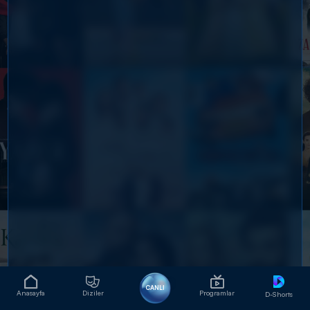
CANLI
Anasayfa
Diziler
Programlar
D-Shorts