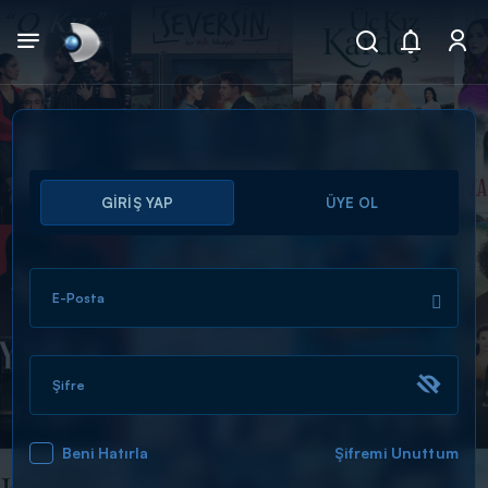
Arama
GİRİŞ YAP
ÜYE OL
muhteşem ikili
ARAMA SONUÇLARI
E-Posta
Şifre
Beni Hatırla
Şifremi Unuttum
DİĞER SONUÇLAR