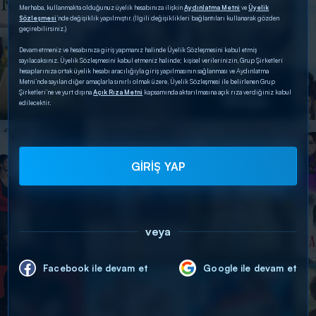
Merhaba, kullanmakta olduğunuz üyelik hesabınıza ilişkin
Aydınlatma Metni
ve
Üyelik
Sözleşmesi
’nde değişiklik yapılmıştır. (İlgili değişiklikleri bağlantıları kullanarak gözden
geçirebilirsiniz.)
Devam etmeniz ve hesabınıza giriş yapmanız halinde Üyelik Sözleşmesini kabul etmiş
sayılacaksınız. Üyelik Sözleşmesini kabul etmeniz halinde; kişisel verilerinizin, Grup Şirketleri
hesaplarınıza ortak üyelik hesabı aracılığıyla giriş yapılmasının sağlanması ve Aydınlatma
Metni’nde sayılan diğer amaçlarla sınırlı olmak üzere, Üyelik Sözleşmesi ile belirlenen Grup
Şirketleri’ne ve yurt dışına
Açık Rıza Metni
kapsamında aktarılmasına açık rıza verdiğiniz kabul
edilecektir.
GİRİŞ YAP
veya
Facebook ile devam et
Google ile devam et