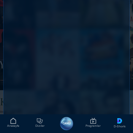
CANLI
Anasayfa
Diziler
Programlar
D-Shorts