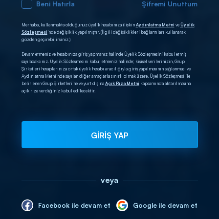
Beni Hatırla
Şifremi Unuttum
Merhaba, kullanmakta olduğunuz üyelik hesabınıza ilişkin
Aydınlatma Metni
ve
Üyelik
Sözleşmesi
’nde değişiklik yapılmıştır. (İlgili değişiklikleri bağlantıları kullanarak
gözden geçirebilirsiniz.)
Devam etmeniz ve hesabınıza giriş yapmanız halinde Üyelik Sözleşmesini kabul etmiş
sayılacaksınız. Üyelik Sözleşmesini kabul etmeniz halinde; kişisel verilerinizin, Grup
Şirketleri hesaplarınıza ortak üyelik hesabı aracılığıyla giriş yapılmasının sağlanması ve
Aydınlatma Metni’nde sayılan diğer amaçlarla sınırlı olmak üzere, Üyelik Sözleşmesi ile
belirlenen Grup Şirketleri’ne ve yurt dışına
Açık Rıza Metni
kapsamında aktarılmasına
açık rıza verdiğiniz kabul edilecektir.
GİRİŞ YAP
veya
Facebook ile devam et
Google ile devam et