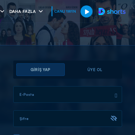
DAHA FAZLA
CANLI YAYIN
GİRİŞ YAP
ÜYE OL
E-Posta
muhteşem ikili
I
Şifre