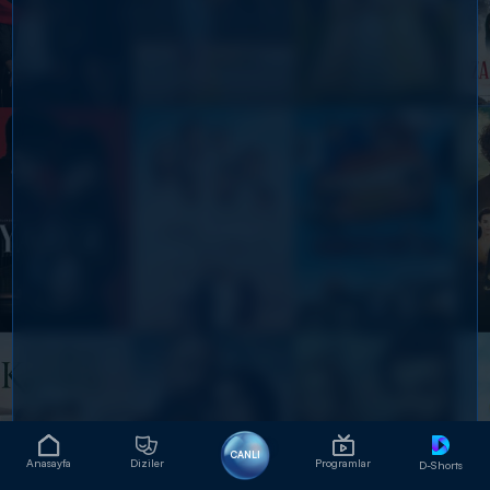
CANLI
Anasayfa
Diziler
Programlar
D-Shorts