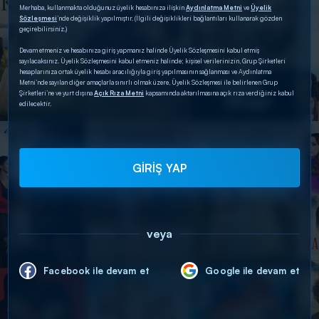
Merhaba, kullanmakta olduğunuz üyelik hesabınıza ilişkin
Aydınlatma Metni
ve
Üyelik
Sözleşmesi
’nde değişiklik yapılmıştır. (İlgili değişiklikleri bağlantıları kullanarak gözden
geçirebilirsiniz.)
Devam etmeniz ve hesabınıza giriş yapmanız halinde Üyelik Sözleşmesini kabul etmiş
sayılacaksınız. Üyelik Sözleşmesini kabul etmeniz halinde; kişisel verilerinizin, Grup Şirketleri
hesaplarınıza ortak üyelik hesabı aracılığıyla giriş yapılmasının sağlanması ve Aydınlatma
Metni’nde sayılan diğer amaçlarla sınırlı olmak üzere, Üyelik Sözleşmesi ile belirlenen Grup
Şirketleri’ne ve yurt dışına
Açık Rıza Metni
kapsamında aktarılmasına açık rıza verdiğiniz kabul
edilecektir.
GİRİŞ YAP
veya
Facebook ile devam et
Google ile devam et