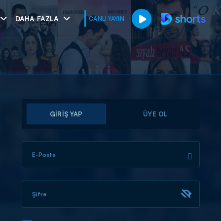
DAHA FAZLA
CANLI YAYIN
GİRİŞ YAP
ÜYE OL
E-Posta
muhteşem ikili
I
Şifre