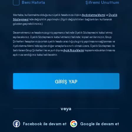
Beni Hatırla
Şifremi Unuttum
Merhaba, kullanmakta olduğunuz üyelik hesabınıza ilişkin
Aydınlatma Metni
ve
Üyelik
Sözleşmesi
’nde değişiklik yapılmıştır. (İlgili değişiklikleri bağlantıları kullanarak
gözden geçirebilirsiniz.)
Devam etmeniz ve hesabınıza giriş yapmanız halinde Üyelik Sözleşmesini kabul etmiş
sayılacaksınız. Üyelik Sözleşmesini kabul etmeniz halinde; kişisel verilerinizin, Grup
Şirketleri hesaplarınıza ortak üyelik hesabı aracılığıyla giriş yapılmasının sağlanması ve
Aydınlatma Metni’nde sayılan diğer amaçlarla sınırlı olmak üzere, Üyelik Sözleşmesi ile
belirlenen Grup Şirketleri’ne ve yurt dışına
Açık Rıza Metni
kapsamında aktarılmasına
açık rıza verdiğiniz kabul edilecektir.
GİRİŞ YAP
veya
Facebook ile devam et
Google ile devam et